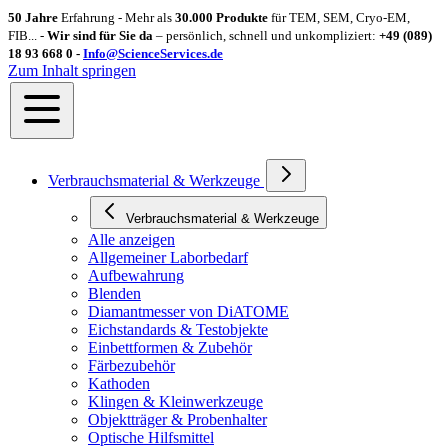
50 Jahre
Erfahrung - Mehr als
30.000 Produkte
für TEM, SEM, Cryo-EM,
FIB... -
Wir sind für Sie da
– persönlich, schnell und unkompliziert:
+49 (089)
18 93 668 0 -
Info@ScienceServices.de
Zum Inhalt springen
Verbrauchsmaterial & Werkzeuge
Verbrauchsmaterial & Werkzeuge
Alle anzeigen
Allgemeiner Laborbedarf
Aufbewahrung
Blenden
Diamantmesser von DiATOME
Eichstandards & Testobjekte
Einbettformen & Zubehör
Färbezubehör
Kathoden
Klingen & Kleinwerkzeuge
Objektträger & Probenhalter
Optische Hilfsmittel