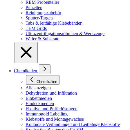
REM-Probenteller
Pinzetten
Reinigungszubehör
Sputter-Targets
Tabs & leitfähige Klebebänder
TEM Grids
Ultrazentrifugationsröhrchen & Werkzeuge
Wafer & Substrate
Chemikalien
Chemikalien
Alle anzeigen
Dehydration und Infiltration
Einbettmedien
Eindeckmedien
Fixative und Pufferlösungen
Immunogold Labelling
Klebstoffe und Montagewachse
Kolloidale Verbindungen und Leitfähige Klebstoffe
Kontrastier-Reagenzien für EM