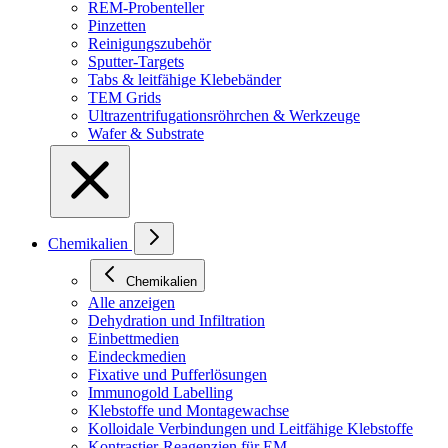
REM-Probenteller
Pinzetten
Reinigungszubehör
Sputter-Targets
Tabs & leitfähige Klebebänder
TEM Grids
Ultrazentrifugationsröhrchen & Werkzeuge
Wafer & Substrate
Chemikalien
Chemikalien
Alle anzeigen
Dehydration und Infiltration
Einbettmedien
Eindeckmedien
Fixative und Pufferlösungen
Immunogold Labelling
Klebstoffe und Montagewachse
Kolloidale Verbindungen und Leitfähige Klebstoffe
Kontrastier-Reagenzien für EM