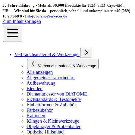
50 Jahre
Erfahrung - Mehr als
30.000 Produkte
für TEM, SEM, Cryo-EM,
FIB... -
Wir sind für Sie da
– persönlich, schnell und unkompliziert:
+49 (089)
18 93 668 0 -
Info@ScienceServices.de
Zum Inhalt springen
Verbrauchsmaterial & Werkzeuge
Verbrauchsmaterial & Werkzeuge
Alle anzeigen
Allgemeiner Laborbedarf
Aufbewahrung
Blenden
Diamantmesser von DiATOME
Eichstandards & Testobjekte
Einbettformen & Zubehör
Färbezubehör
Kathoden
Klingen & Kleinwerkzeuge
Objektträger & Probenhalter
Optische Hilfsmittel