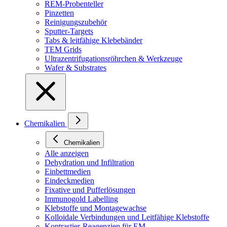
REM-Probenteller
Pinzetten
Reinigungszubehör
Sputter-Targets
Tabs & leitfähige Klebebänder
TEM Grids
Ultrazentrifugationsröhrchen & Werkzeuge
Wafer & Substrates
Chemikalien
Chemikalien
Alle anzeigen
Dehydration und Infiltration
Einbettmedien
Eindeckmedien
Fixative und Pufferlösungen
Immunogold Labelling
Klebstoffe und Montagewachse
Kolloidale Verbindungen und Leitfähige Klebstoffe
Kontrastier-Reagenzien für EM