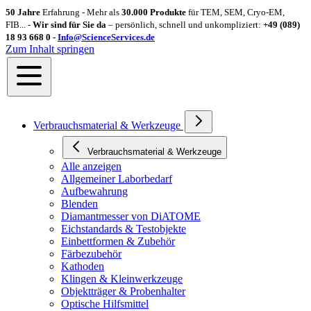
50 Jahre
Erfahrung - Mehr als
30.000 Produkte
für TEM, SEM, Cryo-EM,
FIB... -
Wir sind für Sie da
– persönlich, schnell und unkompliziert:
+49 (089)
18 93 668 0 -
Info@ScienceServices.de
Zum Inhalt springen
Verbrauchsmaterial & Werkzeuge
Verbrauchsmaterial & Werkzeuge
Alle anzeigen
Allgemeiner Laborbedarf
Aufbewahrung
Blenden
Diamantmesser von DiATOME
Eichstandards & Testobjekte
Einbettformen & Zubehör
Färbezubehör
Kathoden
Klingen & Kleinwerkzeuge
Objektträger & Probenhalter
Optische Hilfsmittel