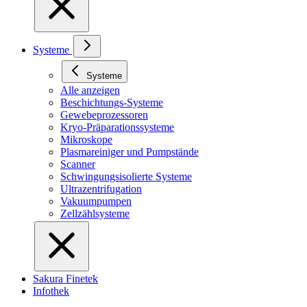
Systeme
Systeme
Alle anzeigen
Beschichtungs-Systeme
Gewebeprozessoren
Kryo-Präparationssysteme
Mikroskope
Plasmareiniger und Pumpstände
Scanner
Schwingungsisolierte Systeme
Ultrazentrifugation
Vakuumpumpen
Zellzählsysteme
Sakura Finetek
Infothek