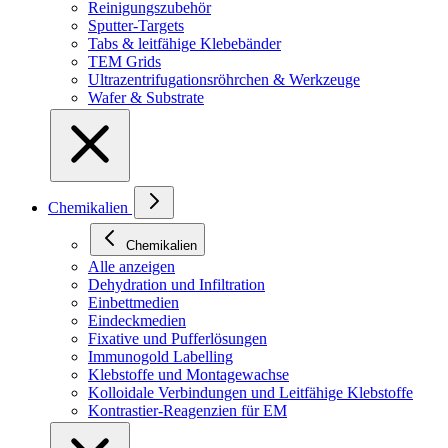
Reinigungszubehör
Sputter-Targets
Tabs & leitfähige Klebebänder
TEM Grids
Ultrazentrifugationsröhrchen & Werkzeuge
Wafer & Substrate
Chemikalien
Chemikalien
Alle anzeigen
Dehydration und Infiltration
Einbettmedien
Eindeckmedien
Fixative und Pufferlösungen
Immunogold Labelling
Klebstoffe und Montagewachse
Kolloidale Verbindungen und Leitfähige Klebstoffe
Kontrastier-Reagenzien für EM