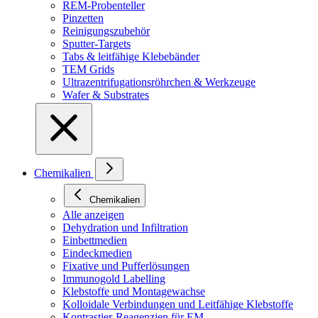
REM-Probenteller
Pinzetten
Reinigungszubehör
Sputter-Targets
Tabs & leitfähige Klebebänder
TEM Grids
Ultrazentrifugationsröhrchen & Werkzeuge
Wafer & Substrates
Chemikalien
Chemikalien
Alle anzeigen
Dehydration und Infiltration
Einbettmedien
Eindeckmedien
Fixative und Pufferlösungen
Immunogold Labelling
Klebstoffe und Montagewachse
Kolloidale Verbindungen und Leitfähige Klebstoffe
Kontrastier-Reagenzien für EM