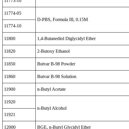
11773-10
11774-05
D-PBS, Formula III, 0.15M
11774-10
11800
1,4-Butanediol Diglycidyl Ether
11820
2-Butoxy Ethanol
11850
Butvar B-98 Powder
11860
Butvar B-98 Solution
11900
n-Butyl Acetate
11920
n-Butyl Alcohol
11921
12000
BGE, n-Butyl Glycidyl Ether