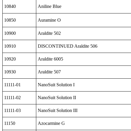
10840
Aniline Blue
10850
Auramine O
10900
Araldite 502
10910
DISCONTINUED Araldite 506
10920
Araldite 6005
10930
Araldite 507
11111-01
NanoSuit Solution I
11111-02
NanoSuit Solution II
11111-03
NanoSuit Solution III
11150
Azocarmine G