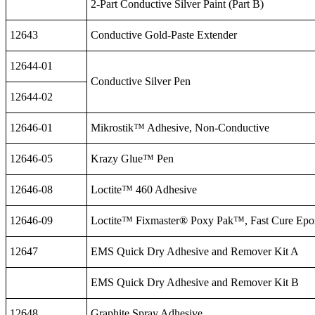
2-Part Conductive Silver Paint (Part B)
12643
Conductive Gold-Paste Extender
12644-01
Conductive Silver Pen
12644-02
12646-01
Mikrostik™ Adhesive, Non-Conductive
12646-05
Krazy Glue™ Pen
12646-08
Loctite™ 460 Adhesive
12646-09
Loctite™ Fixmaster® Poxy Pak™, Fast Cure Ep
12647
EMS Quick Dry Adhesive and Remover Kit A
EMS Quick Dry Adhesive and Remover Kit B
12648
Graphite Spray Adhesive