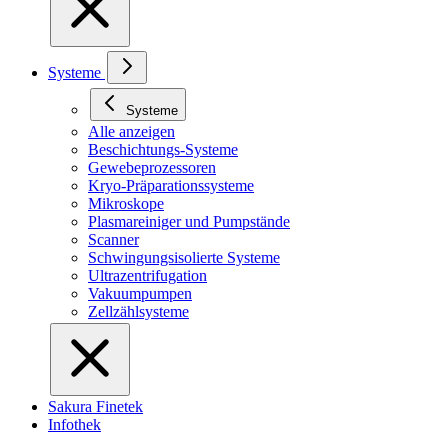
Systeme
Systeme
Alle anzeigen
Beschichtungs-Systeme
Gewebeprozessoren
Kryo-Präparationssysteme
Mikroskope
Plasmareiniger und Pumpstände
Scanner
Schwingungsisolierte Systeme
Ultrazentrifugation
Vakuumpumpen
Zellzählsysteme
Sakura Finetek
Infothek