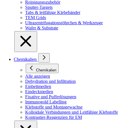
Reinigungszubehör
Sputter-Targets
Tabs & leitfähige Klebebänder
TEM Grids
Ultrazentrifugationsröhrchen & Werkzeuge
Wafer & Substrate
Chemikalien
Chemikalien
Alle anzeigen
Dehydration und Infiltration
Einbettmedien
Eindeckmedien
Fixative und Pufferlösungen
Immunogold Labelling
Klebstoffe und Montagewachse
Kolloidale Verbindungen und Leitfähige Klebstoffe
Kontrastier-Reagenzien für EM