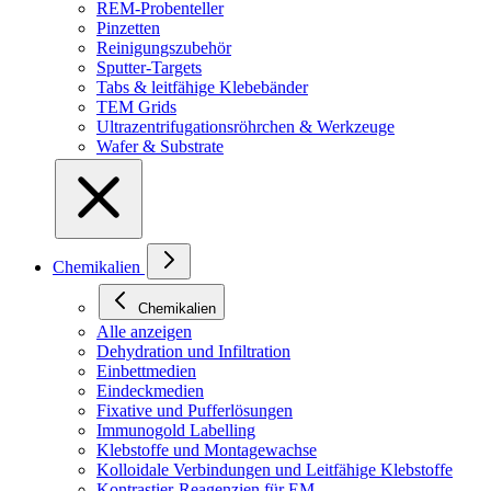
REM-Probenteller
Pinzetten
Reinigungszubehör
Sputter-Targets
Tabs & leitfähige Klebebänder
TEM Grids
Ultrazentrifugationsröhrchen & Werkzeuge
Wafer & Substrate
Chemikalien
Chemikalien
Alle anzeigen
Dehydration und Infiltration
Einbettmedien
Eindeckmedien
Fixative und Pufferlösungen
Immunogold Labelling
Klebstoffe und Montagewachse
Kolloidale Verbindungen und Leitfähige Klebstoffe
Kontrastier-Reagenzien für EM