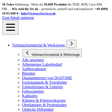
50 Jahre
Erfahrung - Mehr als
30.000 Produkte
für TEM, SEM, Cryo-EM,
FIB... -
Wir sind für Sie da
– persönlich, schnell und unkompliziert:
+49 (089)
18 93 668 0 -
Info@ScienceServices.de
Zum Inhalt springen
Verbrauchsmaterial & Werkzeuge
Verbrauchsmaterial & Werkzeuge
Alle anzeigen
Allgemeiner Laborbedarf
Aufbewahrung
Blenden
Diamantmesser von DiATOME
Eichstandards & Testobjekte
Einbettformen & Zubehör
Färbezubehör
Kathoden
Klingen & Kleinwerkzeuge
Objektträger & Probenhalter
Optische Hilfsmittel