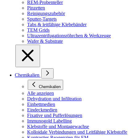
REM-Probenteller
Pinzetten
Reinigungszubehör
Sputter-Targets
Tabs & leitfähige Klebebänder
TEM Grids
Ultrazentrifugationsröhrchen & Werkzeuge
Wafer & Substrate
Chemikalien
Chemikalien
Alle anzeigen
Dehydration und Infiltration
Einbettmedien
Eindeckmedien
Fixative und Pufferlösungen
Immunogold Labelling
Klebstoffe und Montagewachse
Kolloidale Verbindungen und Leitfähige Klebstoffe
Kontrastier-Reagenzien für EM