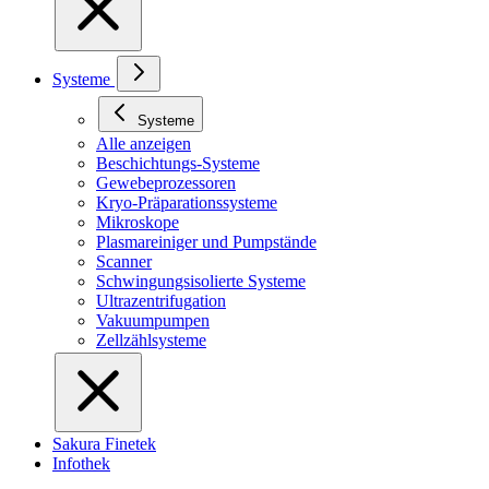
Systeme
Systeme
Alle anzeigen
Beschichtungs-Systeme
Gewebeprozessoren
Kryo-Präparationssysteme
Mikroskope
Plasmareiniger und Pumpstände
Scanner
Schwingungsisolierte Systeme
Ultrazentrifugation
Vakuumpumpen
Zellzählsysteme
Sakura Finetek
Infothek