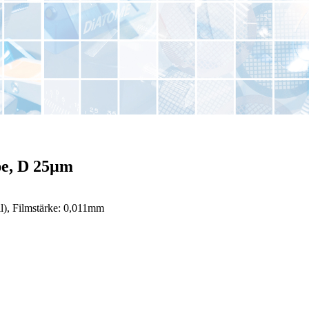
pe, D 25µm
), Filmstärke: 0,011mm