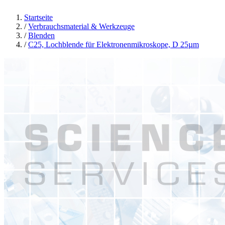
Startseite
/
Verbrauchsmaterial & Werkzeuge
/
Blenden
/
C25, Lochblende für Elektronenmikroskope, D 25µm