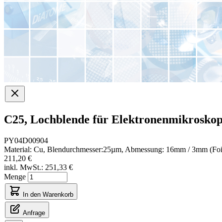
C25, Lochblende für Elektronenmikrosko
PY04D00904
Material: Cu, Blendurchmesser:25µm, Abmessung: 16mm / 3mm (Foil
211,20 €
inkl. MwSt.:
251,33 €
Menge
In den Warenkorb
Anfrage