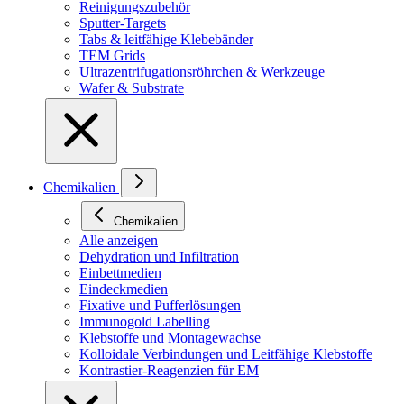
Reinigungszubehör
Sputter-Targets
Tabs & leitfähige Klebebänder
TEM Grids
Ultrazentrifugationsröhrchen & Werkzeuge
Wafer & Substrate
Chemikalien
Chemikalien
Alle anzeigen
Dehydration und Infiltration
Einbettmedien
Eindeckmedien
Fixative und Pufferlösungen
Immunogold Labelling
Klebstoffe und Montagewachse
Kolloidale Verbindungen und Leitfähige Klebstoffe
Kontrastier-Reagenzien für EM