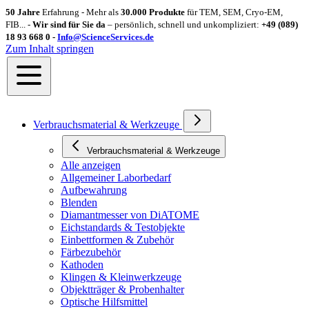
50 Jahre
Erfahrung - Mehr als
30.000 Produkte
für TEM, SEM, Cryo-EM,
FIB... -
Wir sind für Sie da
– persönlich, schnell und unkompliziert:
+49 (089)
18 93 668 0 -
Info@ScienceServices.de
Zum Inhalt springen
Verbrauchsmaterial & Werkzeuge
Verbrauchsmaterial & Werkzeuge
Alle anzeigen
Allgemeiner Laborbedarf
Aufbewahrung
Blenden
Diamantmesser von DiATOME
Eichstandards & Testobjekte
Einbettformen & Zubehör
Färbezubehör
Kathoden
Klingen & Kleinwerkzeuge
Objektträger & Probenhalter
Optische Hilfsmittel