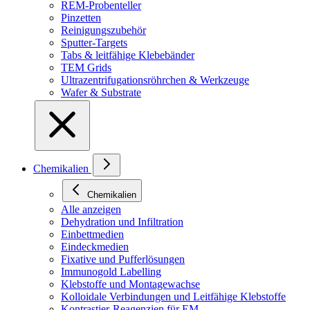
REM-Probenteller
Pinzetten
Reinigungszubehör
Sputter-Targets
Tabs & leitfähige Klebebänder
TEM Grids
Ultrazentrifugationsröhrchen & Werkzeuge
Wafer & Substrate
Chemikalien
Chemikalien
Alle anzeigen
Dehydration und Infiltration
Einbettmedien
Eindeckmedien
Fixative und Pufferlösungen
Immunogold Labelling
Klebstoffe und Montagewachse
Kolloidale Verbindungen und Leitfähige Klebstoffe
Kontrastier-Reagenzien für EM