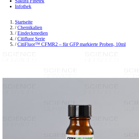
Sakura Finetek
Infothek
Startseite
/
Chemikalien
/
Eindeckmedien
/
Citifluor Serie
/
CitiFluor™ CFMR2 – für GFP markierte Proben, 10ml