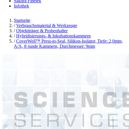
Sakura Finetek
Infothek
Startseite
/
Verbrauchsmaterial & Werkzeuge
/
Objektträger & Probenhalter
/
Hybridisierungs- & Inkubationskammern
/
CoverWell™ Press-to-Seal, Silikon-Isolator, Tiefe: 2,0mm,
A/A, 8 runde Kammern, Durchmesser: 9mm