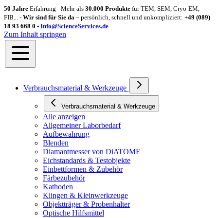
50 Jahre
Erfahrung - Mehr als
30.000 Produkte
für TEM, SEM, Cryo-EM,
FIB... -
Wir sind für Sie da
– persönlich, schnell und unkompliziert:
+49 (089)
18 93 668 0 -
Info@ScienceServices.de
Zum Inhalt springen
Verbrauchsmaterial & Werkzeuge
Verbrauchsmaterial & Werkzeuge
Alle anzeigen
Allgemeiner Laborbedarf
Aufbewahrung
Blenden
Diamantmesser von DiATOME
Eichstandards & Testobjekte
Einbettformen & Zubehör
Färbezubehör
Kathoden
Klingen & Kleinwerkzeuge
Objektträger & Probenhalter
Optische Hilfsmittel