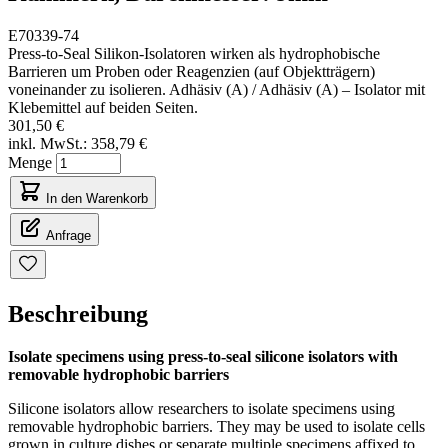
E70339-74
Press-to-Seal Silikon-Isolatoren wirken als hydrophobische
Barrieren um Proben oder Reagenzien (auf Objektträgern)
voneinander zu isolieren. Adhäsiv (A) / Adhäsiv (A) – Isolator mit
Klebemittel auf beiden Seiten.
301,50 €
inkl. MwSt.:
358,79 €
Menge
In den Warenkorb
Anfrage
Beschreibung
Isolate specimens using press-to-seal silicone isolators with
removable hydrophobic barriers
Silicone isolators allow researchers to isolate specimens using
removable hydrophobic barriers. They may be used to isolate cells
grown in culture dishes or separate multiple specimens affixed to