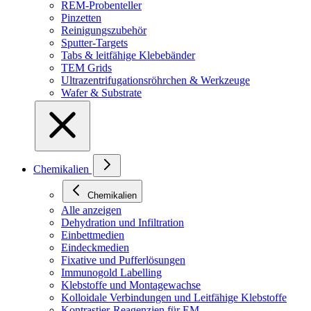
REM-Probenteller
Pinzetten
Reinigungszubehör
Sputter-Targets
Tabs & leitfähige Klebebänder
TEM Grids
Ultrazentrifugationsröhrchen & Werkzeuge
Wafer & Substrate
Chemikalien
Chemikalien
Alle anzeigen
Dehydration und Infiltration
Einbettmedien
Eindeckmedien
Fixative und Pufferlösungen
Immunogold Labelling
Klebstoffe und Montagewachse
Kolloidale Verbindungen und Leitfähige Klebstoffe
Kontrastier-Reagenzien für EM