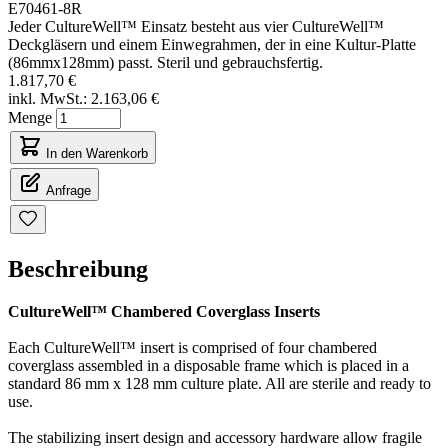
E70461-8R
Jeder CultureWell™ Einsatz besteht aus vier CultureWell™
Deckgläsern und einem Einwegrahmen, der in eine Kultur-Platte
(86mmx128mm) passt. Steril und gebrauchsfertig.
1.817,70 €
inkl. MwSt.:
2.163,06 €
Menge
In den Warenkorb
Anfrage
Beschreibung
CultureWell™ Chambered Coverglass Inserts
Each CultureWell™ insert is comprised of four chambered
coverglass assembled in a disposable frame which is placed in a
standard 86 mm x 128 mm culture plate. All are sterile and ready to
use.
The stabilizing insert design and accessory hardware allow fragile