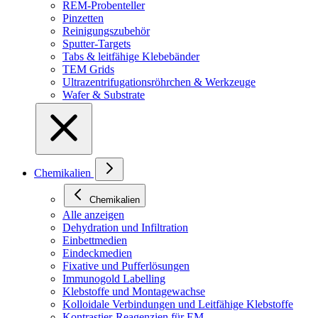
REM-Probenteller
Pinzetten
Reinigungszubehör
Sputter-Targets
Tabs & leitfähige Klebebänder
TEM Grids
Ultrazentrifugationsröhrchen & Werkzeuge
Wafer & Substrate
Chemikalien
Chemikalien
Alle anzeigen
Dehydration und Infiltration
Einbettmedien
Eindeckmedien
Fixative und Pufferlösungen
Immunogold Labelling
Klebstoffe und Montagewachse
Kolloidale Verbindungen und Leitfähige Klebstoffe
Kontrastier-Reagenzien für EM