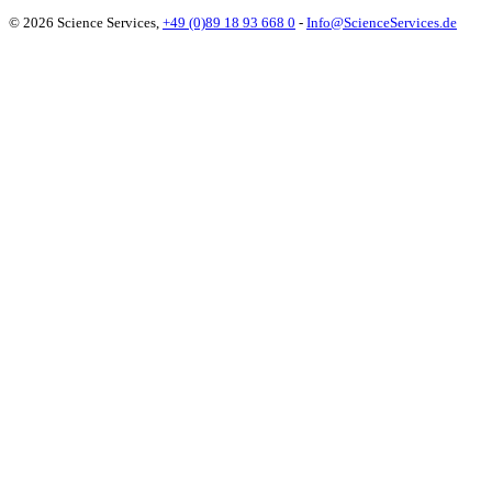
© 2026 Science Services,
+49 (0)89 18 93 668 0
-
Info@ScienceServices.de