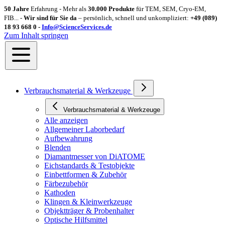
50 Jahre
Erfahrung - Mehr als
30.000 Produkte
für TEM, SEM, Cryo-EM,
FIB... -
Wir sind für Sie da
– persönlich, schnell und unkompliziert:
+49 (089)
18 93 668 0 -
Info@ScienceServices.de
Zum Inhalt springen
Verbrauchsmaterial & Werkzeuge
Verbrauchsmaterial & Werkzeuge
Alle anzeigen
Allgemeiner Laborbedarf
Aufbewahrung
Blenden
Diamantmesser von DiATOME
Eichstandards & Testobjekte
Einbettformen & Zubehör
Färbezubehör
Kathoden
Klingen & Kleinwerkzeuge
Objektträger & Probenhalter
Optische Hilfsmittel