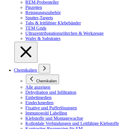
REM-Probenteller
Pinzetten
Reinigungszubehör
Sputter-Targets
Tabs & leitfähige Klebebänder
TEM Grids
Ultrazentrifugationsröhrchen & Werkzeuge
Wafer & Substrates
Chemikalien
Chemikalien
Alle anzeigen
Dehydration und Infiltration
Einbettmedien
Eindeckmedien
Fixative und Pufferlösungen
Immunogold Labelling
Klebstoffe und Montagewachse
Kolloidale Verbindungen und Leitfähige Klebstoffe
Kontrastier-Reagenzien für EM