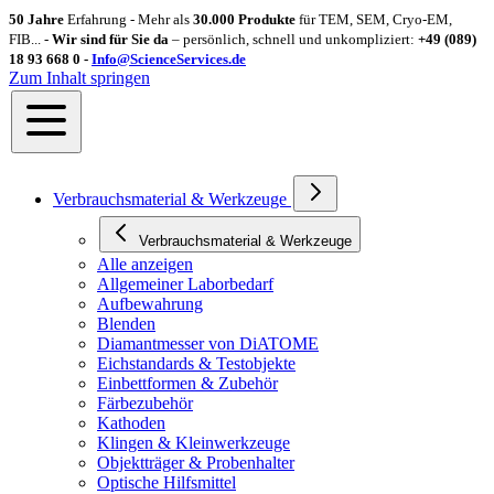
50 Jahre
Erfahrung - Mehr als
30.000 Produkte
für TEM, SEM, Cryo-EM,
FIB... -
Wir sind für Sie da
– persönlich, schnell und unkompliziert:
+49 (089)
18 93 668 0 -
Info@ScienceServices.de
Zum Inhalt springen
Verbrauchsmaterial & Werkzeuge
Verbrauchsmaterial & Werkzeuge
Alle anzeigen
Allgemeiner Laborbedarf
Aufbewahrung
Blenden
Diamantmesser von DiATOME
Eichstandards & Testobjekte
Einbettformen & Zubehör
Färbezubehör
Kathoden
Klingen & Kleinwerkzeuge
Objektträger & Probenhalter
Optische Hilfsmittel