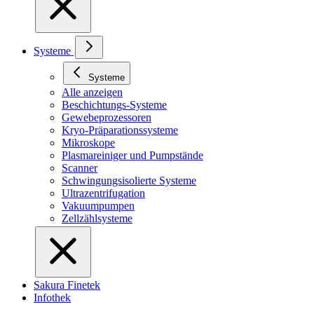
Systeme
Systeme
Alle anzeigen
Beschichtungs-Systeme
Gewebeprozessoren
Kryo-Präparationssysteme
Mikroskope
Plasmareiniger und Pumpstände
Scanner
Schwingungsisolierte Systeme
Ultrazentrifugation
Vakuumpumpen
Zellzählsysteme
Sakura Finetek
Infothek