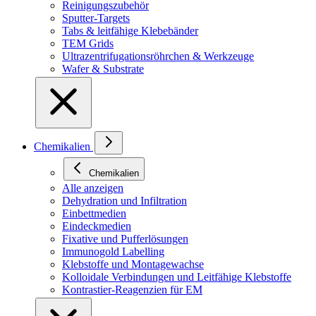
Reinigungszubehör
Sputter-Targets
Tabs & leitfähige Klebebänder
TEM Grids
Ultrazentrifugationsröhrchen & Werkzeuge
Wafer & Substrate
Chemikalien
Chemikalien
Alle anzeigen
Dehydration und Infiltration
Einbettmedien
Eindeckmedien
Fixative und Pufferlösungen
Immunogold Labelling
Klebstoffe und Montagewachse
Kolloidale Verbindungen und Leitfähige Klebstoffe
Kontrastier-Reagenzien für EM