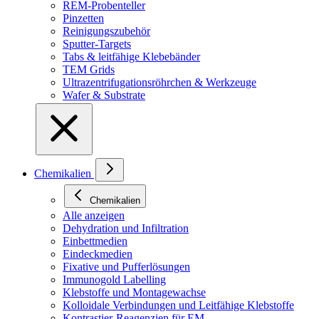
REM-Probenteller
Pinzetten
Reinigungszubehör
Sputter-Targets
Tabs & leitfähige Klebebänder
TEM Grids
Ultrazentrifugationsröhrchen & Werkzeuge
Wafer & Substrate
Chemikalien
Chemikalien
Alle anzeigen
Dehydration und Infiltration
Einbettmedien
Eindeckmedien
Fixative und Pufferlösungen
Immunogold Labelling
Klebstoffe und Montagewachse
Kolloidale Verbindungen und Leitfähige Klebstoffe
Kontrastier-Reagenzien für EM