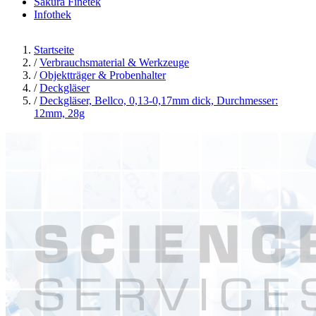
Sakura Finetek
Infothek
Startseite
/
Verbrauchsmaterial & Werkzeuge
/
Objektträger & Probenhalter
/
Deckgläser
/
Deckgläser, Bellco, 0,13-0,17mm dick, Durchmesser:
12mm, 28g