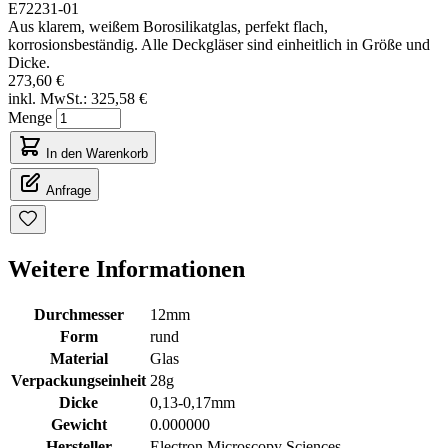
E72231-01
Aus klarem, weißem Borosilikatglas, perfekt flach,
korrosionsbeständig. Alle Deckgläser sind einheitlich in Größe und
Dicke.
273,60 €
inkl. MwSt.:
325,58 €
Menge
In den Warenkorb
Anfrage
Weitere Informationen
Durchmesser
12mm
Form
rund
Material
Glas
Verpackungseinheit
28g
Dicke
0,13-0,17mm
Gewicht
0.000000
Hersteller
Electron Microscopy Sciences