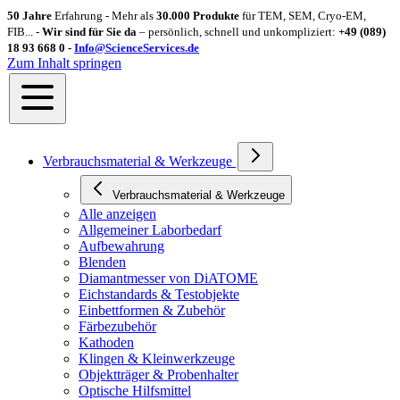
50 Jahre
Erfahrung - Mehr als
30.000 Produkte
für TEM, SEM, Cryo-EM,
FIB... -
Wir sind für Sie da
– persönlich, schnell und unkompliziert:
+49 (089)
18 93 668 0 -
Info@ScienceServices.de
Zum Inhalt springen
Verbrauchsmaterial & Werkzeuge
Verbrauchsmaterial & Werkzeuge
Alle anzeigen
Allgemeiner Laborbedarf
Aufbewahrung
Blenden
Diamantmesser von DiATOME
Eichstandards & Testobjekte
Einbettformen & Zubehör
Färbezubehör
Kathoden
Klingen & Kleinwerkzeuge
Objektträger & Probenhalter
Optische Hilfsmittel