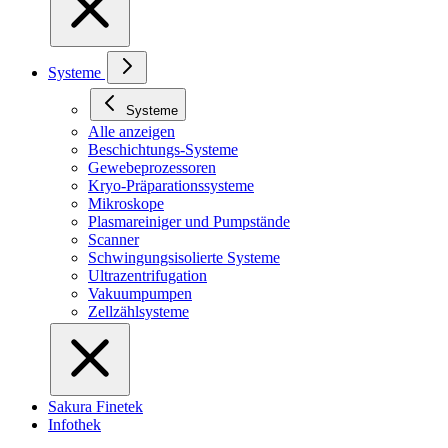
Systeme
Systeme
Alle anzeigen
Beschichtungs-Systeme
Gewebeprozessoren
Kryo-Präparationssysteme
Mikroskope
Plasmareiniger und Pumpstände
Scanner
Schwingungsisolierte Systeme
Ultrazentrifugation
Vakuumpumpen
Zellzählsysteme
Sakura Finetek
Infothek