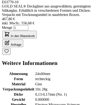
E63770-10
GOLD SEAL® Deckgläser aus ausgewähltem, gereinigtem
Silikatglas. Erhältlich in verschiedenen Formen und Dicken.
Verpackt mit Trocknungsmittel in staubfreien Boxen.
467,80 €
inkl. MwSt.:
556,68 €
Menge
In den Warenkorb
Anfrage
Weitere Informationen
Abmessung
24x60mm
Form
rechteckig
Material
Glas
Verpackungseinheit
10x 28g
Dicke
0,13-0,17mm (No. 1)
Gewicht
0.000000
Hersteller
Electron Microscopy Sciences