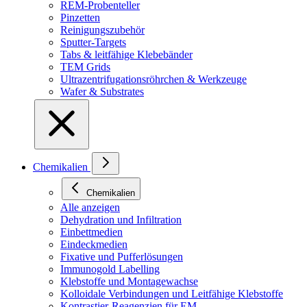
REM-Probenteller
Pinzetten
Reinigungszubehör
Sputter-Targets
Tabs & leitfähige Klebebänder
TEM Grids
Ultrazentrifugationsröhrchen & Werkzeuge
Wafer & Substrates
Chemikalien
Chemikalien
Alle anzeigen
Dehydration und Infiltration
Einbettmedien
Eindeckmedien
Fixative und Pufferlösungen
Immunogold Labelling
Klebstoffe und Montagewachse
Kolloidale Verbindungen und Leitfähige Klebstoffe
Kontrastier-Reagenzien für EM