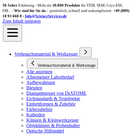
50 Jahre
Erfahrung - Mehr als
30.000 Produkte
für TEM, SEM, Cryo-EM,
FIB... -
Wir sind für Sie da
– persönlich, schnell und unkompliziert:
+49 (089)
18 93 668 0 -
Info@ScienceServices.de
Zum Inhalt springen
Verbrauchsmaterial & Werkzeuge
Verbrauchsmaterial & Werkzeuge
Alle anzeigen
Allgemeiner Laborbedarf
Aufbewahrung
Blenden
Diamantmesser von DiATOME
Eichstandards & Testobjekte
Einbettformen & Zubehör
Färbezubehör
Kathoden
Klingen & Kleinwerkzeuge
Objektträger & Probenhalter
Optische Hilfsmittel