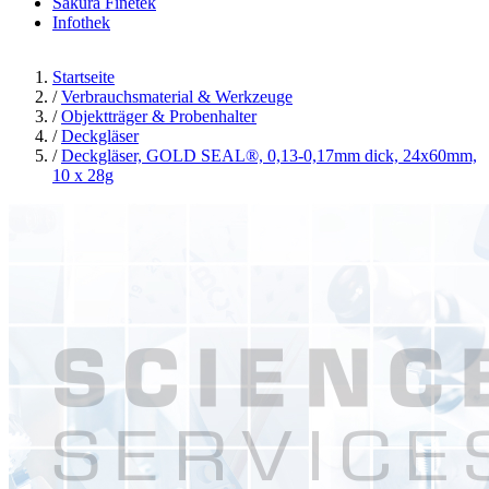
Sakura Finetek
Infothek
Startseite
/
Verbrauchsmaterial & Werkzeuge
/
Objektträger & Probenhalter
/
Deckgläser
/
Deckgläser, GOLD SEAL®, 0,13-0,17mm dick, 24x60mm,
10 x 28g