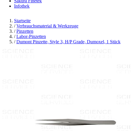
Sakura Finetek
Infothek
Startseite
/
Verbrauchsmaterial & Werkzeuge
/
Pinzetten
/
Labor-Pinzetten
/
Dumont Pinzette, Style 3, H/P Grade, Dumoxel, 1 Stück