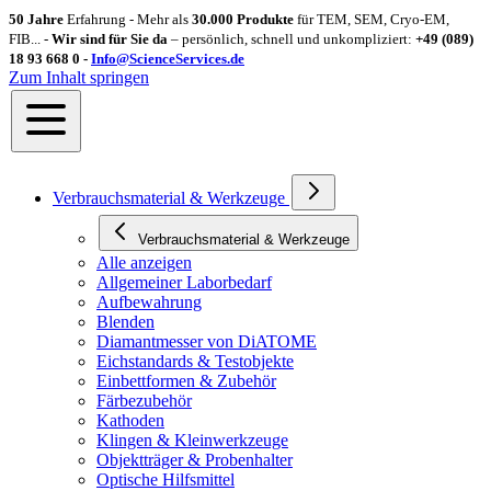
50 Jahre
Erfahrung - Mehr als
30.000 Produkte
für TEM, SEM, Cryo-EM,
FIB... -
Wir sind für Sie da
– persönlich, schnell und unkompliziert:
+49 (089)
18 93 668 0 -
Info@ScienceServices.de
Zum Inhalt springen
Verbrauchsmaterial & Werkzeuge
Verbrauchsmaterial & Werkzeuge
Alle anzeigen
Allgemeiner Laborbedarf
Aufbewahrung
Blenden
Diamantmesser von DiATOME
Eichstandards & Testobjekte
Einbettformen & Zubehör
Färbezubehör
Kathoden
Klingen & Kleinwerkzeuge
Objektträger & Probenhalter
Optische Hilfsmittel