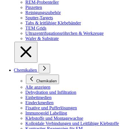
REM-Probenteller
Pinzetten
Reinigungszubehör
Sputter-Targets
Tabs & leitfähige Klebebänder
TEM Grids
Ultrazentrifugationsröhrchen & Werkzeuge
Wafer & Substrate
Chemikalien
Chemikalien
Alle anzeigen
Dehydration und Infiltration
Einbettmedien
Eindeckmedien
Fixative und Pufferlösungen
Immunogold Labelling
Klebstoffe und Montagewachse
Kolloidale Verbindungen und Leitfähige Klebstoffe
Kontrastier-Reagenzien für EM