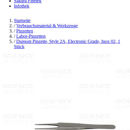
Sakura Finetek
Infothek
Startseite
/
Verbrauchsmaterial & Werkzeuge
/
Pinzetten
/
Labor-Pinzetten
/
Dumont Pinzette, Style 2A, Electronic Grade, Inox 02, 1
Stück