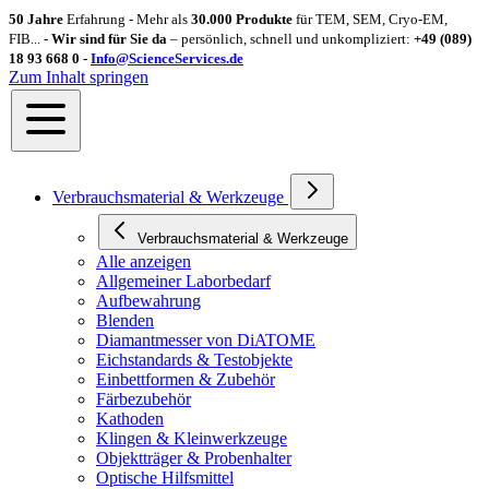
50 Jahre
Erfahrung - Mehr als
30.000 Produkte
für TEM, SEM, Cryo-EM,
FIB... -
Wir sind für Sie da
– persönlich, schnell und unkompliziert:
+49 (089)
18 93 668 0 -
Info@ScienceServices.de
Zum Inhalt springen
Verbrauchsmaterial & Werkzeuge
Verbrauchsmaterial & Werkzeuge
Alle anzeigen
Allgemeiner Laborbedarf
Aufbewahrung
Blenden
Diamantmesser von DiATOME
Eichstandards & Testobjekte
Einbettformen & Zubehör
Färbezubehör
Kathoden
Klingen & Kleinwerkzeuge
Objektträger & Probenhalter
Optische Hilfsmittel