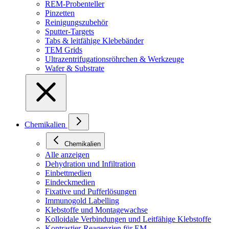
REM-Probenteller
Pinzetten
Reinigungszubehör
Sputter-Targets
Tabs & leitfähige Klebebänder
TEM Grids
Ultrazentrifugationsröhrchen & Werkzeuge
Wafer & Substrate
Chemikalien
Chemikalien
Alle anzeigen
Dehydration und Infiltration
Einbettmedien
Eindeckmedien
Fixative und Pufferlösungen
Immunogold Labelling
Klebstoffe und Montagewachse
Kolloidale Verbindungen und Leitfähige Klebstoffe
Kontrastier-Reagenzien für EM