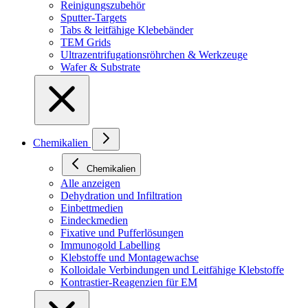
Reinigungszubehör
Sputter-Targets
Tabs & leitfähige Klebebänder
TEM Grids
Ultrazentrifugationsröhrchen & Werkzeuge
Wafer & Substrate
Chemikalien
Chemikalien
Alle anzeigen
Dehydration und Infiltration
Einbettmedien
Eindeckmedien
Fixative und Pufferlösungen
Immunogold Labelling
Klebstoffe und Montagewachse
Kolloidale Verbindungen und Leitfähige Klebstoffe
Kontrastier-Reagenzien für EM