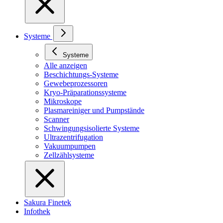
Systeme
Systeme
Alle anzeigen
Beschichtungs-Systeme
Gewebeprozessoren
Kryo-Präparationssysteme
Mikroskope
Plasmareiniger und Pumpstände
Scanner
Schwingungsisolierte Systeme
Ultrazentrifugation
Vakuumpumpen
Zellzählsysteme
Sakura Finetek
Infothek