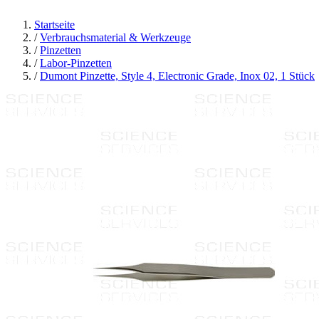
Startseite
/
Verbrauchsmaterial & Werkzeuge
/
Pinzetten
/
Labor-Pinzetten
/
Dumont Pinzette, Style 4, Electronic Grade, Inox 02, 1 Stück