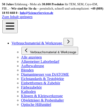
50 Jahre
Erfahrung - Mehr als
30.000 Produkte
für TEM, SEM, Cryo-EM,
FIB... -
Wir sind für Sie da
– persönlich, schnell und unkompliziert:
+49 (089)
18 93 668 0 -
Info@ScienceServices.de
Zum Inhalt springen
Verbrauchsmaterial & Werkzeuge
Verbrauchsmaterial & Werkzeuge
Alle anzeigen
Allgemeiner Laborbedarf
Aufbewahrung
Blenden
Diamantmesser von DiATOME
Eichstandards & Testobjekte
Einbettformen & Zubehör
Färbezubehör
Kathoden
Klingen & Kleinwerkzeuge
Objektträger & Probenhalter
Optische Hilfsmittel