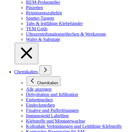
REM-Probenteller
Pinzetten
Reinigungszubehör
Sputter-Targets
Tabs & leitfähige Klebebänder
TEM Grids
Ultrazentrifugationsröhrchen & Werkzeuge
Wafer & Substrate
Chemikalien
Chemikalien
Alle anzeigen
Dehydration und Infiltration
Einbettmedien
Eindeckmedien
Fixative und Pufferlösungen
Immunogold Labelling
Klebstoffe und Montagewachse
Kolloidale Verbindungen und Leitfähige Klebstoffe
Kontrastier-Reagenzien für EM