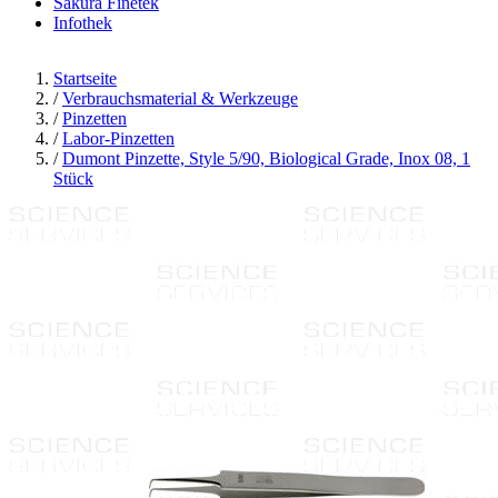
Sakura Finetek
Infothek
Startseite
/
Verbrauchsmaterial & Werkzeuge
/
Pinzetten
/
Labor-Pinzetten
/
Dumont Pinzette, Style 5/90, Biological Grade, Inox 08, 1
Stück