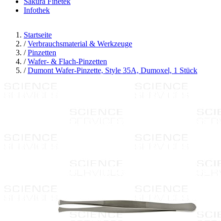
Sakura Finetek
Infothek
Startseite
/
Verbrauchsmaterial & Werkzeuge
/
Pinzetten
/
Wafer- & Flach-Pinzetten
/
Dumont Wafer-Pinzette, Style 35A, Dumoxel, 1 Stück