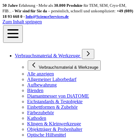
50 Jahre
Erfahrung - Mehr als
30.000 Produkte
für TEM, SEM, Cryo-EM,
FIB... -
Wir sind für Sie da
– persönlich, schnell und unkompliziert:
+49 (089)
18 93 668 0 -
Info@ScienceServices.de
Zum Inhalt springen
Verbrauchsmaterial & Werkzeuge
Verbrauchsmaterial & Werkzeuge
Alle anzeigen
Allgemeiner Laborbedarf
Aufbewahrung
Blenden
Diamantmesser von DiATOME
Eichstandards & Testobjekte
Einbettformen & Zubehör
Färbezubehör
Kathoden
Klingen & Kleinwerkzeuge
Objektträger & Probenhalter
Optische Hilfsmittel