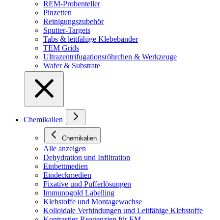
REM-Probenteller
Pinzetten
Reinigungszubehör
Sputter-Targets
Tabs & leitfähige Klebebänder
TEM Grids
Ultrazentrifugationsröhrchen & Werkzeuge
Wafer & Substrate
Chemikalien
Chemikalien
Alle anzeigen
Dehydration und Infiltration
Einbettmedien
Eindeckmedien
Fixative und Pufferlösungen
Immunogold Labelling
Klebstoffe und Montagewachse
Kolloidale Verbindungen und Leitfähige Klebstoffe
Kontrastier-Reagenzien für EM