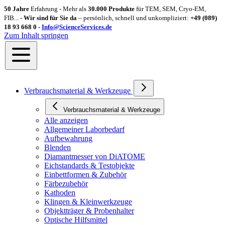
50 Jahre
Erfahrung - Mehr als
30.000 Produkte
für TEM, SEM, Cryo-EM,
FIB... -
Wir sind für Sie da
– persönlich, schnell und unkompliziert:
+49 (089)
18 93 668 0 -
Info@ScienceServices.de
Zum Inhalt springen
Verbrauchsmaterial & Werkzeuge
Verbrauchsmaterial & Werkzeuge
Alle anzeigen
Allgemeiner Laborbedarf
Aufbewahrung
Blenden
Diamantmesser von DiATOME
Eichstandards & Testobjekte
Einbettformen & Zubehör
Färbezubehör
Kathoden
Klingen & Kleinwerkzeuge
Objektträger & Probenhalter
Optische Hilfsmittel