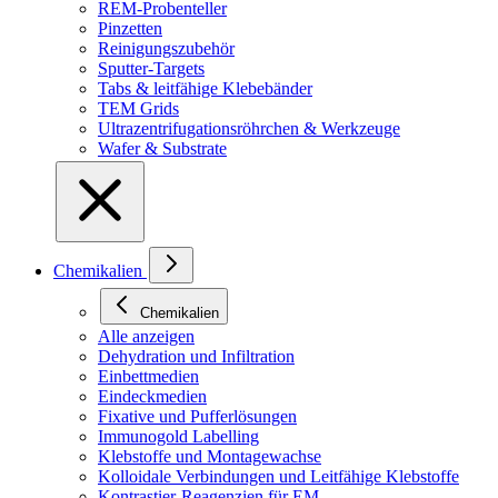
REM-Probenteller
Pinzetten
Reinigungszubehör
Sputter-Targets
Tabs & leitfähige Klebebänder
TEM Grids
Ultrazentrifugationsröhrchen & Werkzeuge
Wafer & Substrate
Chemikalien
Chemikalien
Alle anzeigen
Dehydration und Infiltration
Einbettmedien
Eindeckmedien
Fixative und Pufferlösungen
Immunogold Labelling
Klebstoffe und Montagewachse
Kolloidale Verbindungen und Leitfähige Klebstoffe
Kontrastier-Reagenzien für EM