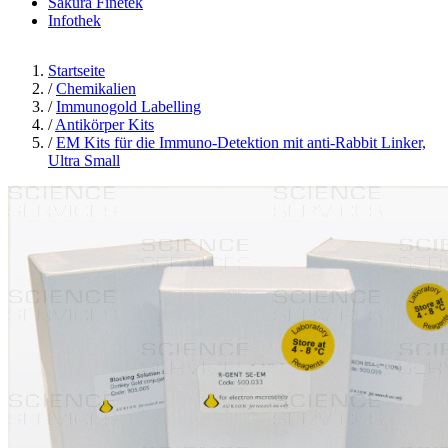
Sakura Finetek
Infothek
Startseite
/
Chemikalien
/
Immunogold Labelling
/
Antikörper Kits
/
EM Kits für die Immuno-Detektion mit anti-Rabbit Linker,
Ultra Small