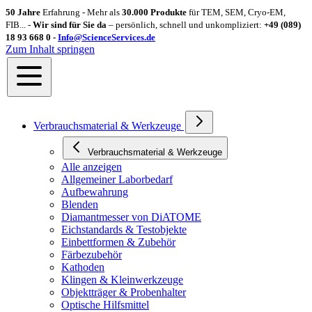
50 Jahre
Erfahrung - Mehr als
30.000 Produkte
für TEM, SEM, Cryo-EM,
FIB... -
Wir sind für Sie da
– persönlich, schnell und unkompliziert:
+49 (089)
18 93 668 0 -
Info@ScienceServices.de
Zum Inhalt springen
Verbrauchsmaterial & Werkzeuge
Verbrauchsmaterial & Werkzeuge
Alle anzeigen
Allgemeiner Laborbedarf
Aufbewahrung
Blenden
Diamantmesser von DiATOME
Eichstandards & Testobjekte
Einbettformen & Zubehör
Färbezubehör
Kathoden
Klingen & Kleinwerkzeuge
Objektträger & Probenhalter
Optische Hilfsmittel