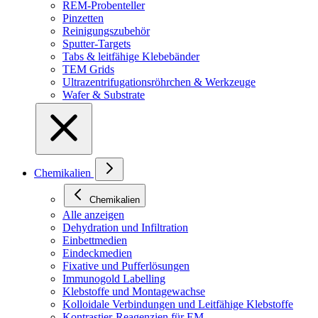
REM-Probenteller
Pinzetten
Reinigungszubehör
Sputter-Targets
Tabs & leitfähige Klebebänder
TEM Grids
Ultrazentrifugationsröhrchen & Werkzeuge
Wafer & Substrate
Chemikalien
Chemikalien
Alle anzeigen
Dehydration und Infiltration
Einbettmedien
Eindeckmedien
Fixative und Pufferlösungen
Immunogold Labelling
Klebstoffe und Montagewachse
Kolloidale Verbindungen und Leitfähige Klebstoffe
Kontrastier-Reagenzien für EM