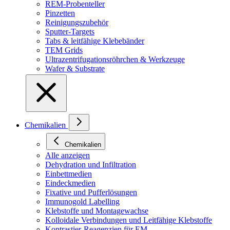
REM-Probenteller
Pinzetten
Reinigungszubehör
Sputter-Targets
Tabs & leitfähige Klebebänder
TEM Grids
Ultrazentrifugationsröhrchen & Werkzeuge
Wafer & Substrate
Chemikalien
Chemikalien
Alle anzeigen
Dehydration und Infiltration
Einbettmedien
Eindeckmedien
Fixative und Pufferlösungen
Immunogold Labelling
Klebstoffe und Montagewachse
Kolloidale Verbindungen und Leitfähige Klebstoffe
Kontrastier-Reagenzien für EM