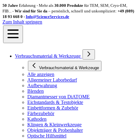
50 Jahre
Erfahrung - Mehr als
30.000 Produkte
für TEM, SEM, Cryo-EM,
FIB... -
Wir sind für Sie da
– persönlich, schnell und unkompliziert:
+49 (089)
18 93 668 0 -
Info@ScienceServices.de
Zum Inhalt springen
Verbrauchsmaterial & Werkzeuge
Verbrauchsmaterial & Werkzeuge
Alle anzeigen
Allgemeiner Laborbedarf
Aufbewahrung
Blenden
Diamantmesser von DiATOME
Eichstandards & Testobjekte
Einbettformen & Zubehör
Färbezubehör
Kathoden
Klingen & Kleinwerkzeuge
Objektträger & Probenhalter
Optische Hilfsmittel