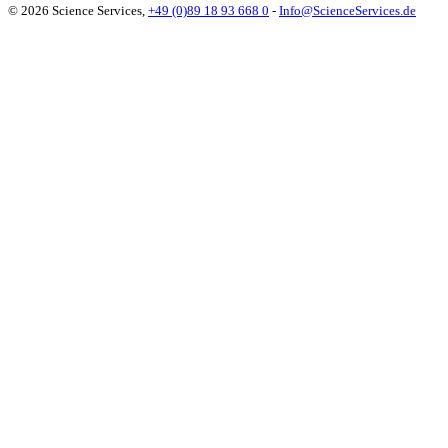
© 2026 Science Services,
+49 (0)89 18 93 668 0
-
Info@ScienceServices.de