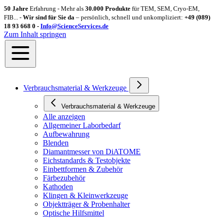
50 Jahre
Erfahrung - Mehr als
30.000 Produkte
für TEM, SEM, Cryo-EM,
FIB... -
Wir sind für Sie da
– persönlich, schnell und unkompliziert:
+49 (089)
18 93 668 0 -
Info@ScienceServices.de
Zum Inhalt springen
Verbrauchsmaterial & Werkzeuge
Verbrauchsmaterial & Werkzeuge
Alle anzeigen
Allgemeiner Laborbedarf
Aufbewahrung
Blenden
Diamantmesser von DiATOME
Eichstandards & Testobjekte
Einbettformen & Zubehör
Färbezubehör
Kathoden
Klingen & Kleinwerkzeuge
Objektträger & Probenhalter
Optische Hilfsmittel