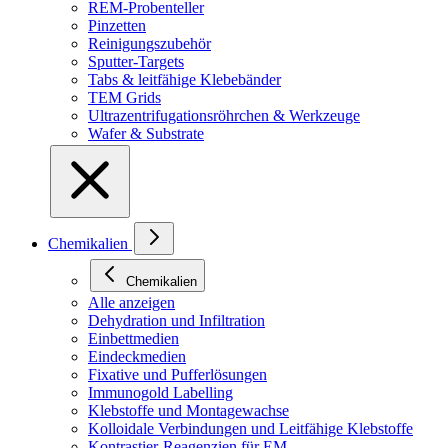
REM-Probenteller
Pinzetten
Reinigungszubehör
Sputter-Targets
Tabs & leitfähige Klebebänder
TEM Grids
Ultrazentrifugationsröhrchen & Werkzeuge
Wafer & Substrate
Chemikalien
Chemikalien
Alle anzeigen
Dehydration und Infiltration
Einbettmedien
Eindeckmedien
Fixative und Pufferlösungen
Immunogold Labelling
Klebstoffe und Montagewachse
Kolloidale Verbindungen und Leitfähige Klebstoffe
Kontrastier-Reagenzien für EM