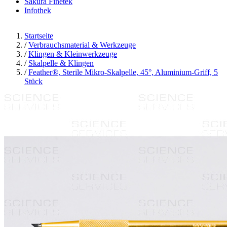
Sakura Finetek
Infothek
Startseite
/
Verbrauchsmaterial & Werkzeuge
/
Klingen & Kleinwerkzeuge
/
Skalpelle & Klingen
/
Feather®, Sterile Mikro-Skalpelle, 45°, Aluminium-Griff, 5
Stück