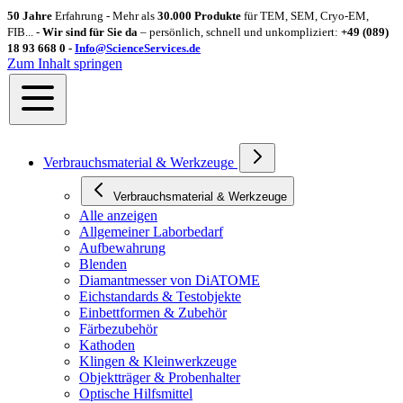
50 Jahre
Erfahrung - Mehr als
30.000 Produkte
für TEM, SEM, Cryo-EM,
FIB... -
Wir sind für Sie da
– persönlich, schnell und unkompliziert:
+49 (089)
18 93 668 0 -
Info@ScienceServices.de
Zum Inhalt springen
Verbrauchsmaterial & Werkzeuge
Verbrauchsmaterial & Werkzeuge
Alle anzeigen
Allgemeiner Laborbedarf
Aufbewahrung
Blenden
Diamantmesser von DiATOME
Eichstandards & Testobjekte
Einbettformen & Zubehör
Färbezubehör
Kathoden
Klingen & Kleinwerkzeuge
Objektträger & Probenhalter
Optische Hilfsmittel