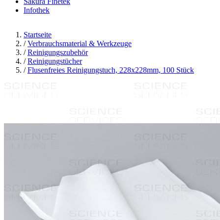
Sakura Finetek
Infothek
Startseite
/
Verbrauchsmaterial & Werkzeuge
/
Reinigungszubehör
/
Reinigungstücher
/
Flusenfreies Reinigungstuch, 228x228mm, 100 Stück