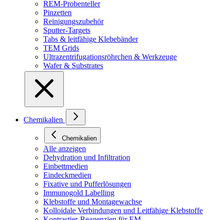
REM-Probenteller
Pinzetten
Reinigungszubehör
Sputter-Targets
Tabs & leitfähige Klebebänder
TEM Grids
Ultrazentrifugationsröhrchen & Werkzeuge
Wafer & Substrates
Chemikalien
Chemikalien
Alle anzeigen
Dehydration und Infiltration
Einbettmedien
Eindeckmedien
Fixative und Pufferlösungen
Immunogold Labelling
Klebstoffe und Montagewachse
Kolloidale Verbindungen und Leitfähige Klebstoffe
Kontrastier-Reagenzien für EM