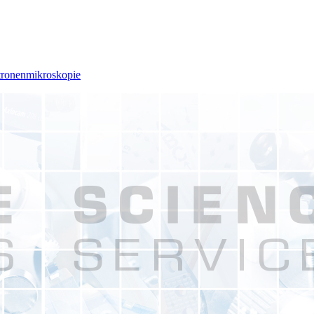
ktronenmikroskopie