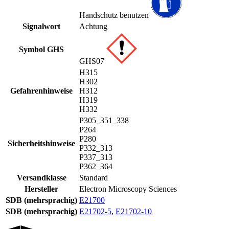
Handschutz benutzen
Signalwort
Achtung
Symbol GHS
GHS07
H315
H302
Gefahrenhinweise
H312
H319
H332
P305_351_338
P264
P280
Sicherheitshinweise
P332_313
P337_313
P362_364
Versandklasse
Standard
Hersteller
Electron Microscopy Sciences
SDB (mehrsprachig)
E21700
SDB (mehrsprachig)
E21702-5
,
E21702-10