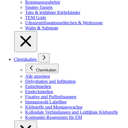
Reinigungszubehör
Sputter-Targets
Tabs & leitfähige Klebebänder
TEM Grids
Ultrazentrifugationsröhrchen & Werkzeuge
Wafer & Substrate
Chemikalien
Chemikalien
Alle anzeigen
Dehydration und Infiltration
Einbettmedien
Eindeckmedien
Fixative und Pufferlösungen
Immunogold Labelling
Klebstoffe und Montagewachse
Kolloidale Verbindungen und Leitfähige Klebstoffe
Kontrastier-Reagenzien für EM