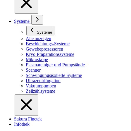
Systeme
Systeme
Alle anzeigen
Beschichtungs-Systeme
Gewebeprozessoren
Kryo-Präparationssysteme
Mikroskope
Plasmareiniger und Pumpstände
Scanner
Schwingungsisolierte Systeme
Ultrazentrifugation
Vakuumpumpen
Zellzählsysteme
Sakura Finetek
Infothek