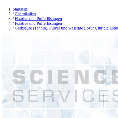
Startseite
/
Chemikalien
/
Fixative und Pufferlösungen
/
Fixative und Pufferlösungen
/
Gerbsäure (Tannin), Pulver und wässrige Lösung für die Ele