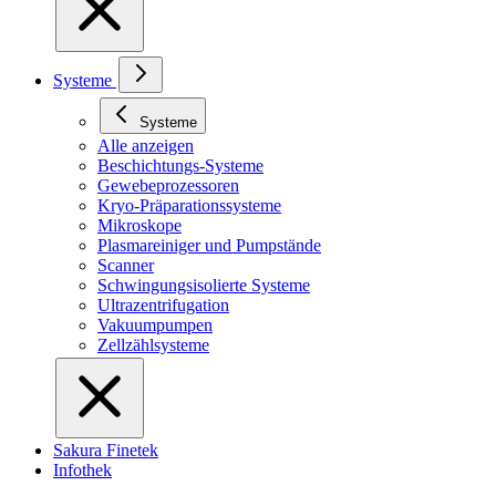
Systeme
Systeme
Alle anzeigen
Beschichtungs-Systeme
Gewebeprozessoren
Kryo-Präparationssysteme
Mikroskope
Plasmareiniger und Pumpstände
Scanner
Schwingungsisolierte Systeme
Ultrazentrifugation
Vakuumpumpen
Zellzählsysteme
Sakura Finetek
Infothek