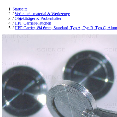
Startseite
/
Verbrauchsmaterial & Werkzeuge
/
Objektträger & Probenhalter
/
HPF Carrier/Plättchen
/
HPF Carrier, Ø4,6mm, Standard, Typ A, Typ B, Typ C, Alu