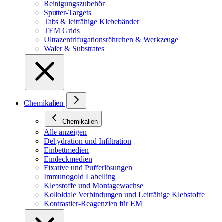
Reinigungszubehör
Sputter-Targets
Tabs & leitfähige Klebebänder
TEM Grids
Ultrazentrifugationsröhrchen & Werkzeuge
Wafer & Substrates
Chemikalien
Chemikalien
Alle anzeigen
Dehydration und Infiltration
Einbettmedien
Eindeckmedien
Fixative und Pufferlösungen
Immunogold Labelling
Klebstoffe und Montagewachse
Kolloidale Verbindungen und Leitfähige Klebstoffe
Kontrastier-Reagenzien für EM