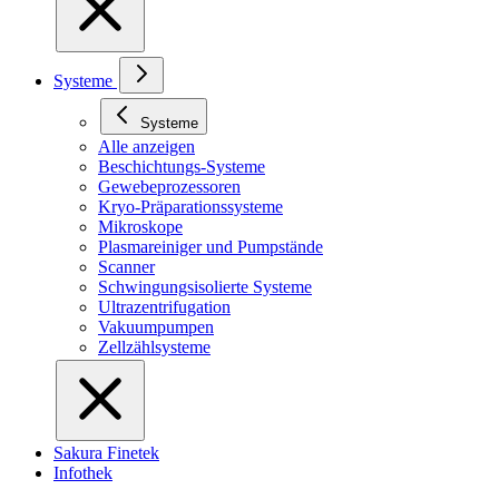
Systeme
Systeme
Alle anzeigen
Beschichtungs-Systeme
Gewebeprozessoren
Kryo-Präparationssysteme
Mikroskope
Plasmareiniger und Pumpstände
Scanner
Schwingungsisolierte Systeme
Ultrazentrifugation
Vakuumpumpen
Zellzählsysteme
Sakura Finetek
Infothek