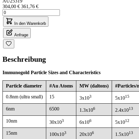
AU25319
304,00 €
361,76 €
In den Warenkorb
Anfrage
Beschreibung
Immunogold Particle Sizes and Characteristics
Particle diameter
#Au Atoms
MW (daltons)
#Particles/
0.8nm (ultra small)
15
3
15
3x10
5x10
6nm
6500
6
13
1.3x10
2.4x10
10nm
3
6
12
30x10
6x10
5x10
15nm
3
6
13
100x10
20x10
1.5x10