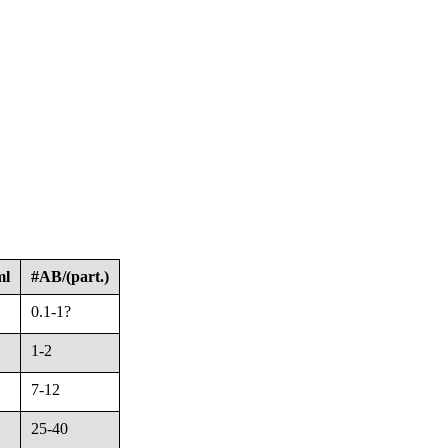
ml
#AB/(part.)
0.1-1?
1-2
7-12
25-40