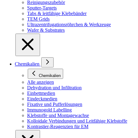
Reinigungszubehör
Sputter-Targets
Tabs & leitfähige Klebebänder
TEM Grids
Ultrazentrifugationsröhrchen & Werkzeuge
Wafer & Substrates
Chemikalien
Chemikalien
Alle anzeigen
Dehydration und Infiltration
Einbettmedien
Eindeckmedien
Fixative und Pufferlösungen
Immunogold Labelling
Klebstoffe und Montagewachse
Kolloidale Verbindungen und Leitfähige Klebstoffe
Kontrastier-Reagenzien für EM