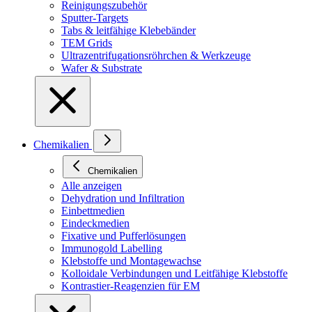
Reinigungszubehör
Sputter-Targets
Tabs & leitfähige Klebebänder
TEM Grids
Ultrazentrifugationsröhrchen & Werkzeuge
Wafer & Substrate
Chemikalien
Chemikalien
Alle anzeigen
Dehydration und Infiltration
Einbettmedien
Eindeckmedien
Fixative und Pufferlösungen
Immunogold Labelling
Klebstoffe und Montagewachse
Kolloidale Verbindungen und Leitfähige Klebstoffe
Kontrastier-Reagenzien für EM