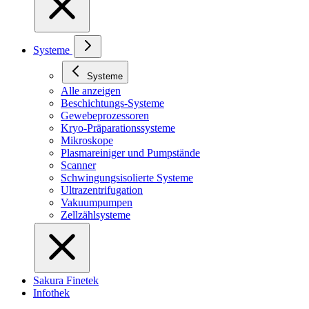
Systeme
Systeme
Alle anzeigen
Beschichtungs-Systeme
Gewebeprozessoren
Kryo-Präparationssysteme
Mikroskope
Plasmareiniger und Pumpstände
Scanner
Schwingungsisolierte Systeme
Ultrazentrifugation
Vakuumpumpen
Zellzählsysteme
Sakura Finetek
Infothek