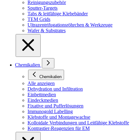
Reinigungszubehör
Sputter-Targets
Tabs & leitfähige Klebebänder
TEM Grids
Ultrazentrifugationsröhrchen & Werkzeuge
Wafer & Substrates
Chemikalien
Chemikalien
Alle anzeigen
Dehydration und Infiltration
Einbettmedien
Eindeckmedien
Fixative und Pufferlösungen
Immunogold Labelling
Klebstoffe und Montagewachse
Kolloidale Verbindungen und Leitfähige Klebstoffe
Kontrastier-Reagenzien für EM