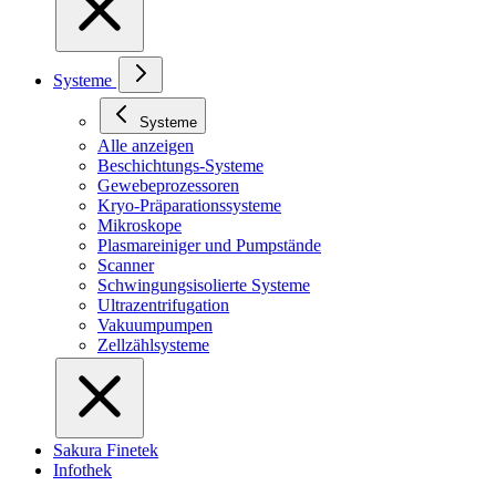
Systeme
Systeme
Alle anzeigen
Beschichtungs-Systeme
Gewebeprozessoren
Kryo-Präparationssysteme
Mikroskope
Plasmareiniger und Pumpstände
Scanner
Schwingungsisolierte Systeme
Ultrazentrifugation
Vakuumpumpen
Zellzählsysteme
Sakura Finetek
Infothek