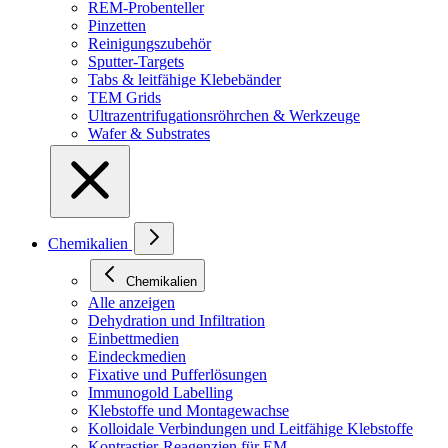
REM-Probenteller
Pinzetten
Reinigungszubehör
Sputter-Targets
Tabs & leitfähige Klebebänder
TEM Grids
Ultrazentrifugationsröhrchen & Werkzeuge
Wafer & Substrates
Chemikalien
Chemikalien
Alle anzeigen
Dehydration und Infiltration
Einbettmedien
Eindeckmedien
Fixative und Pufferlösungen
Immunogold Labelling
Klebstoffe und Montagewachse
Kolloidale Verbindungen und Leitfähige Klebstoffe
Kontrastier-Reagenzien für EM