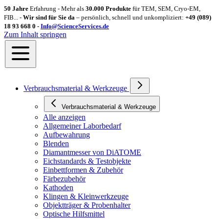
50 Jahre
Erfahrung - Mehr als
30.000 Produkte
für TEM, SEM, Cryo-EM,
FIB... -
Wir sind für Sie da
– persönlich, schnell und unkompliziert:
+49 (089)
18 93 668 0 -
Info@ScienceServices.de
Zum Inhalt springen
Verbrauchsmaterial & Werkzeuge
Verbrauchsmaterial & Werkzeuge
Alle anzeigen
Allgemeiner Laborbedarf
Aufbewahrung
Blenden
Diamantmesser von DiATOME
Eichstandards & Testobjekte
Einbettformen & Zubehör
Färbezubehör
Kathoden
Klingen & Kleinwerkzeuge
Objektträger & Probenhalter
Optische Hilfsmittel