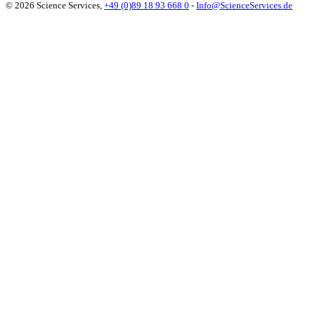
© 2026 Science Services,
+49 (0)89 18 93 668 0
-
Info@ScienceServices.de