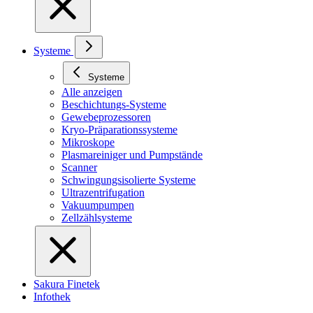
Systeme
Systeme
Alle anzeigen
Beschichtungs-Systeme
Gewebeprozessoren
Kryo-Präparationssysteme
Mikroskope
Plasmareiniger und Pumpstände
Scanner
Schwingungsisolierte Systeme
Ultrazentrifugation
Vakuumpumpen
Zellzählsysteme
Sakura Finetek
Infothek