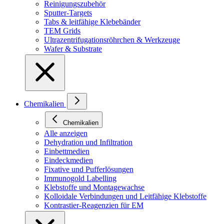
Reinigungszubehör
Sputter-Targets
Tabs & leitfähige Klebebänder
TEM Grids
Ultrazentrifugationsröhrchen & Werkzeuge
Wafer & Substrate
Chemikalien
Chemikalien
Alle anzeigen
Dehydration und Infiltration
Einbettmedien
Eindeckmedien
Fixative und Pufferlösungen
Immunogold Labelling
Klebstoffe und Montagewachse
Kolloidale Verbindungen und Leitfähige Klebstoffe
Kontrastier-Reagenzien für EM