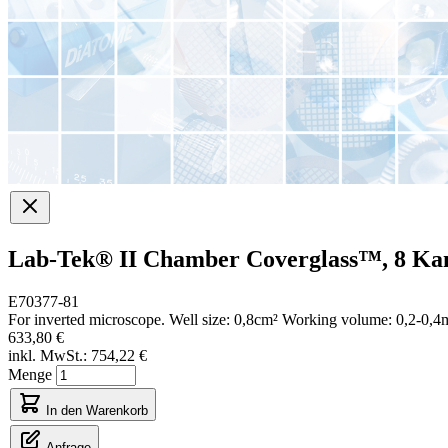
Lab-Tek® II Chamber Coverglass™, 8 Ka
E70377-81
For inverted microscope. Well size: 0,8cm² Working volume: 0,2-0,4ml
633,80 €
inkl. MwSt.:
754,22 €
Menge
In den Warenkorb
Anfrage