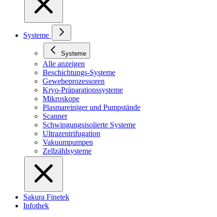
Systeme
Systeme
Alle anzeigen
Beschichtungs-Systeme
Gewebeprozessoren
Kryo-Präparationssysteme
Mikroskope
Plasmareiniger und Pumpstände
Scanner
Schwingungsisolierte Systeme
Ultrazentrifugation
Vakuumpumpen
Zellzählsysteme
Sakura Finetek
Infothek