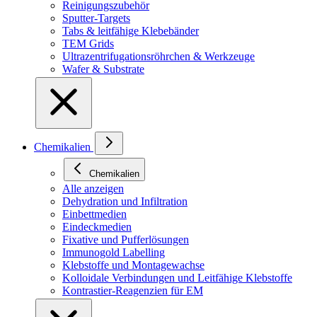
Reinigungszubehör
Sputter-Targets
Tabs & leitfähige Klebebänder
TEM Grids
Ultrazentrifugationsröhrchen & Werkzeuge
Wafer & Substrate
Chemikalien
Chemikalien
Alle anzeigen
Dehydration und Infiltration
Einbettmedien
Eindeckmedien
Fixative und Pufferlösungen
Immunogold Labelling
Klebstoffe und Montagewachse
Kolloidale Verbindungen und Leitfähige Klebstoffe
Kontrastier-Reagenzien für EM