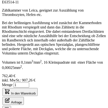
E63514-11
Zählkammer von Leica, geeignet zur Auszählung von
Thrombozyten, Hefen etc.
Bei der hellinnigen Ausführung wird zunächst der Kammerboden
mit Rhodium verspiegelt und dann das Zählnetz in die
Rhodiumschicht eingraviert. Die dabei entstandenen Dreifachlinien
sind eine sehr nützliche Auszählhilfe bei der Entscheidung ob Zellen
im Randbereich sich innerhalb oder außerhalb der Zählfläche
befinden. Hergestellt aus optischen Spezialglas, plangeschliffene
und polierte Fläche, mit Deckglas, welche die zu untersuchende
Volumina unterm Deckglas eingrenzt.
3
2
Volumen ist 0,1mm
/mm
, 16 Kleinquadrate mit einer Fläche von
2
0,00025mm
.
762,40 €
inkl. MwSt.:
907,26 €
Menge
In den Warenkorb
Anfrage