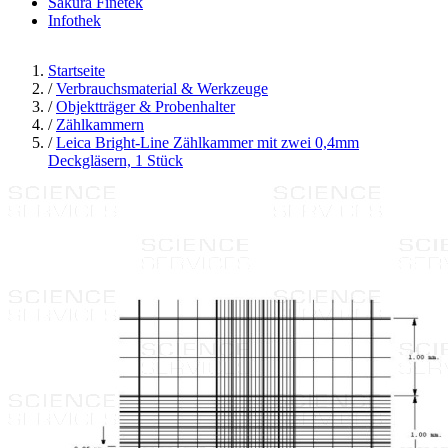
Sakura Finetek
Infothek
Startseite
/
Verbrauchsmaterial & Werkzeuge
/
Objektträger & Probenhalter
/
Zählkammern
/
Leica Bright-Line Zählkammer mit zwei 0,4mm
Deckgläsern, 1 Stück