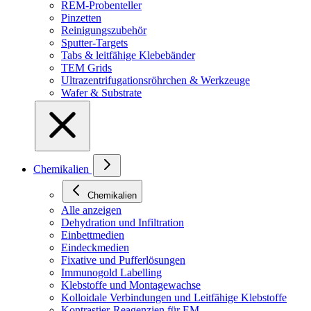
REM-Probenteller
Pinzetten
Reinigungszubehör
Sputter-Targets
Tabs & leitfähige Klebebänder
TEM Grids
Ultrazentrifugationsröhrchen & Werkzeuge
Wafer & Substrate
Chemikalien
Chemikalien
Alle anzeigen
Dehydration und Infiltration
Einbettmedien
Eindeckmedien
Fixative und Pufferlösungen
Immunogold Labelling
Klebstoffe und Montagewachse
Kolloidale Verbindungen und Leitfähige Klebstoffe
Kontrastier-Reagenzien für EM