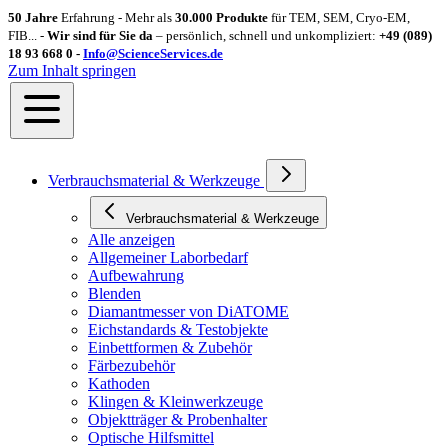
50 Jahre
Erfahrung - Mehr als
30.000 Produkte
für TEM, SEM, Cryo-EM,
FIB... -
Wir sind für Sie da
– persönlich, schnell und unkompliziert:
+49 (089)
18 93 668 0 -
Info@ScienceServices.de
Zum Inhalt springen
Verbrauchsmaterial & Werkzeuge
Verbrauchsmaterial & Werkzeuge
Alle anzeigen
Allgemeiner Laborbedarf
Aufbewahrung
Blenden
Diamantmesser von DiATOME
Eichstandards & Testobjekte
Einbettformen & Zubehör
Färbezubehör
Kathoden
Klingen & Kleinwerkzeuge
Objektträger & Probenhalter
Optische Hilfsmittel