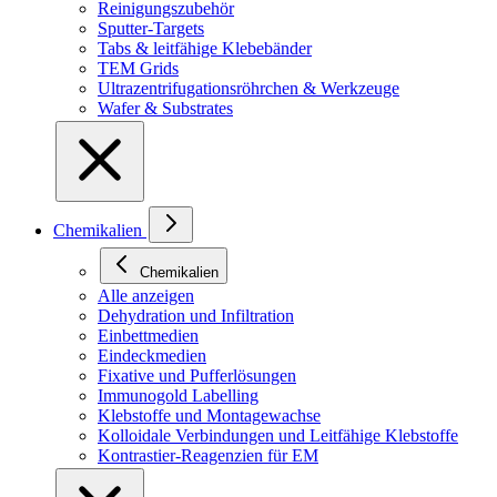
Reinigungszubehör
Sputter-Targets
Tabs & leitfähige Klebebänder
TEM Grids
Ultrazentrifugationsröhrchen & Werkzeuge
Wafer & Substrates
Chemikalien
Chemikalien
Alle anzeigen
Dehydration und Infiltration
Einbettmedien
Eindeckmedien
Fixative und Pufferlösungen
Immunogold Labelling
Klebstoffe und Montagewachse
Kolloidale Verbindungen und Leitfähige Klebstoffe
Kontrastier-Reagenzien für EM