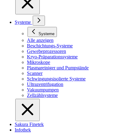
Systeme
Systeme
Alle anzeigen
Beschichtungs-Systeme
Gewebeprozessoren
Kryo-Präparationssysteme
Mikroskope
Plasmareiniger und Pumpstände
Scanner
Schwingungsisolierte Systeme
Ultrazentrifugation
Vakuumpumpen
Zellzählsysteme
Sakura Finetek
Infothek