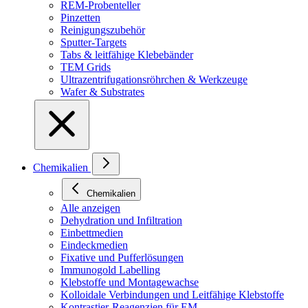
REM-Probenteller
Pinzetten
Reinigungszubehör
Sputter-Targets
Tabs & leitfähige Klebebänder
TEM Grids
Ultrazentrifugationsröhrchen & Werkzeuge
Wafer & Substrates
Chemikalien
Chemikalien
Alle anzeigen
Dehydration und Infiltration
Einbettmedien
Eindeckmedien
Fixative und Pufferlösungen
Immunogold Labelling
Klebstoffe und Montagewachse
Kolloidale Verbindungen und Leitfähige Klebstoffe
Kontrastier-Reagenzien für EM