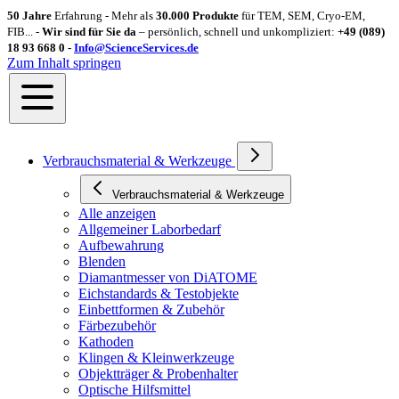
50 Jahre
Erfahrung - Mehr als
30.000 Produkte
für TEM, SEM, Cryo-EM,
FIB... -
Wir sind für Sie da
– persönlich, schnell und unkompliziert:
+49 (089)
18 93 668 0 -
Info@ScienceServices.de
Zum Inhalt springen
Verbrauchsmaterial & Werkzeuge
Verbrauchsmaterial & Werkzeuge
Alle anzeigen
Allgemeiner Laborbedarf
Aufbewahrung
Blenden
Diamantmesser von DiATOME
Eichstandards & Testobjekte
Einbettformen & Zubehör
Färbezubehör
Kathoden
Klingen & Kleinwerkzeuge
Objektträger & Probenhalter
Optische Hilfsmittel