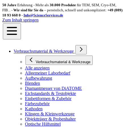
50 Jahre
Erfahrung - Mehr als
30.000 Produkte
für TEM, SEM, Cryo-EM,
FIB... -
Wir sind für Sie da
– persönlich, schnell und unkompliziert:
+49 (089)
18 93 668 0 -
Info@ScienceServices.de
Zum Inhalt springen
Verbrauchsmaterial & Werkzeuge
Verbrauchsmaterial & Werkzeuge
Alle anzeigen
Allgemeiner Laborbedarf
Aufbewahrung
Blenden
Diamantmesser von DiATOME
Eichstandards & Testobjekte
Einbettformen & Zubehör
Färbezubehör
Kathoden
Klingen & Kleinwerkzeuge
Objektträger & Probenhalter
Optische Hilfsmittel