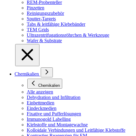
REM-Probenteller
Pinzetten
Reinigungszubehör
Sputter-Targets
Tabs & leitfähige Klebebänder
TEM Grids
Ultrazentrifugationsröhrchen & Werkzeuge
Wafer & Substrate
Chemikalien
Chemikalien
Alle anzeigen
Dehydration und Infiltration
Einbettmedien
Eindeckmedien
Fixative und Pufferlösungen
Immunogold Labelling
Klebstoffe und Montagewachse
Kolloidale Verbindungen und Leitfähige Klebstoffe
Kontrastier-Reagenzien für EM