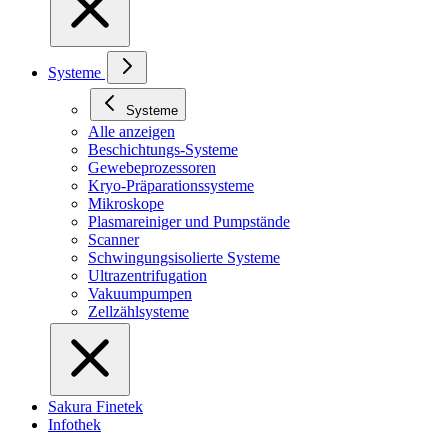
Systeme
Systeme
Alle anzeigen
Beschichtungs-Systeme
Gewebeprozessoren
Kryo-Präparationssysteme
Mikroskope
Plasmareiniger und Pumpstände
Scanner
Schwingungsisolierte Systeme
Ultrazentrifugation
Vakuumpumpen
Zellzählsysteme
Sakura Finetek
Infothek