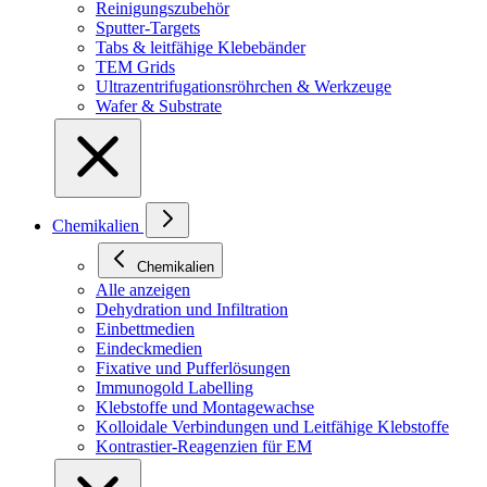
Reinigungszubehör
Sputter-Targets
Tabs & leitfähige Klebebänder
TEM Grids
Ultrazentrifugationsröhrchen & Werkzeuge
Wafer & Substrate
Chemikalien
Chemikalien
Alle anzeigen
Dehydration und Infiltration
Einbettmedien
Eindeckmedien
Fixative und Pufferlösungen
Immunogold Labelling
Klebstoffe und Montagewachse
Kolloidale Verbindungen und Leitfähige Klebstoffe
Kontrastier-Reagenzien für EM