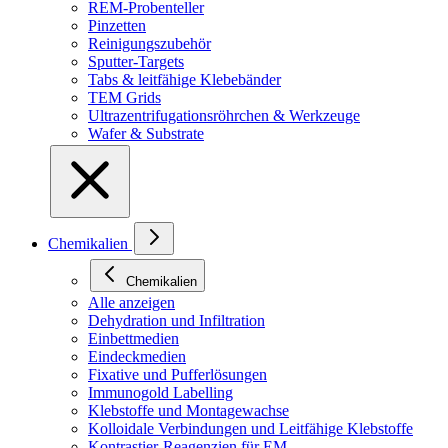
REM-Probenteller
Pinzetten
Reinigungszubehör
Sputter-Targets
Tabs & leitfähige Klebebänder
TEM Grids
Ultrazentrifugationsröhrchen & Werkzeuge
Wafer & Substrate
Chemikalien
Chemikalien
Alle anzeigen
Dehydration und Infiltration
Einbettmedien
Eindeckmedien
Fixative und Pufferlösungen
Immunogold Labelling
Klebstoffe und Montagewachse
Kolloidale Verbindungen und Leitfähige Klebstoffe
Kontrastier-Reagenzien für EM