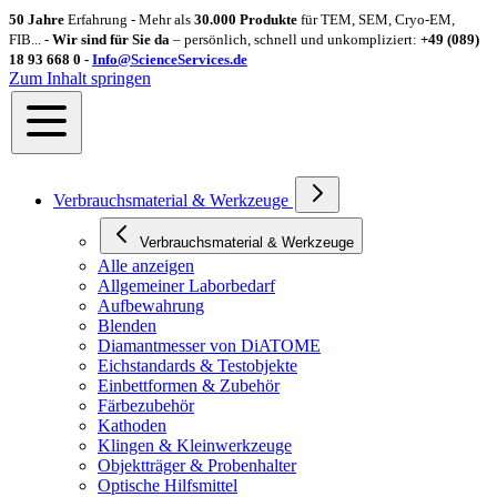
50 Jahre
Erfahrung - Mehr als
30.000 Produkte
für TEM, SEM, Cryo-EM,
FIB... -
Wir sind für Sie da
– persönlich, schnell und unkompliziert:
+49 (089)
18 93 668 0 -
Info@ScienceServices.de
Zum Inhalt springen
Verbrauchsmaterial & Werkzeuge
Verbrauchsmaterial & Werkzeuge
Alle anzeigen
Allgemeiner Laborbedarf
Aufbewahrung
Blenden
Diamantmesser von DiATOME
Eichstandards & Testobjekte
Einbettformen & Zubehör
Färbezubehör
Kathoden
Klingen & Kleinwerkzeuge
Objektträger & Probenhalter
Optische Hilfsmittel