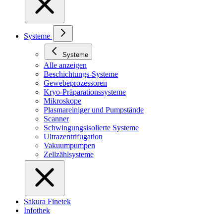
Systeme
Systeme
Alle anzeigen
Beschichtungs-Systeme
Gewebeprozessoren
Kryo-Präparationssysteme
Mikroskope
Plasmareiniger und Pumpstände
Scanner
Schwingungsisolierte Systeme
Ultrazentrifugation
Vakuumpumpen
Zellzählsysteme
Sakura Finetek
Infothek