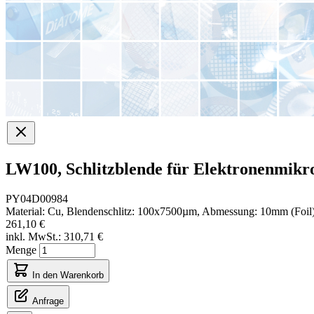
LW100, Schlitzblende für Elektronenmik
PY04D00984
Material: Cu, Blendenschlitz: 100x7500µm, Abmessung: 10mm (Foil
261,10 €
inkl. MwSt.:
310,71 €
Menge
In den Warenkorb
Anfrage