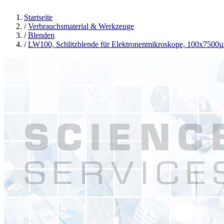
Startseite
/
Verbrauchsmaterial & Werkzeuge
/
Blenden
/
LW100, Schlitzblende für Elektronenmikroskope, 100x7500