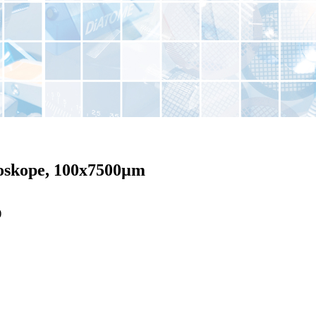
roskope, 100x7500µm
)