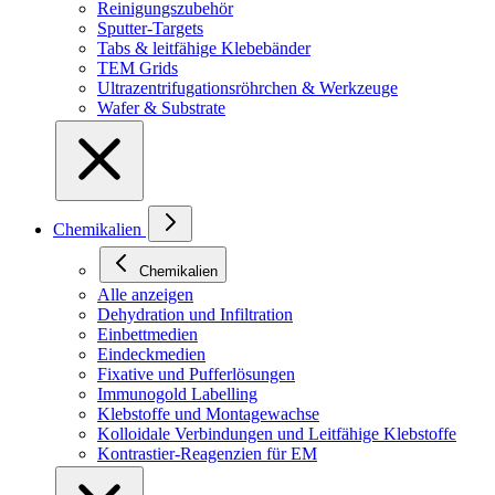
Reinigungszubehör
Sputter-Targets
Tabs & leitfähige Klebebänder
TEM Grids
Ultrazentrifugationsröhrchen & Werkzeuge
Wafer & Substrate
Chemikalien
Chemikalien
Alle anzeigen
Dehydration und Infiltration
Einbettmedien
Eindeckmedien
Fixative und Pufferlösungen
Immunogold Labelling
Klebstoffe und Montagewachse
Kolloidale Verbindungen und Leitfähige Klebstoffe
Kontrastier-Reagenzien für EM