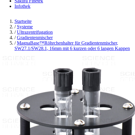
Sakura Finetek
Infothek
Startseite
/
Systeme
/
Ultrazentrifugation
/
Gradientenmischer
/
MagnaBase™Röhrchenhalter für Gradientenmischer,
SW27.1/SW28.1, 16mm mit 6 kurzen oder 6 langen Kappen