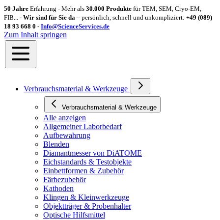
50 Jahre
Erfahrung - Mehr als
30.000 Produkte
für TEM, SEM, Cryo-EM,
FIB... -
Wir sind für Sie da
– persönlich, schnell und unkompliziert:
+49 (089)
18 93 668 0 -
Info@ScienceServices.de
Zum Inhalt springen
Verbrauchsmaterial & Werkzeuge
Verbrauchsmaterial & Werkzeuge
Alle anzeigen
Allgemeiner Laborbedarf
Aufbewahrung
Blenden
Diamantmesser von DiATOME
Eichstandards & Testobjekte
Einbettformen & Zubehör
Färbezubehör
Kathoden
Klingen & Kleinwerkzeuge
Objektträger & Probenhalter
Optische Hilfsmittel