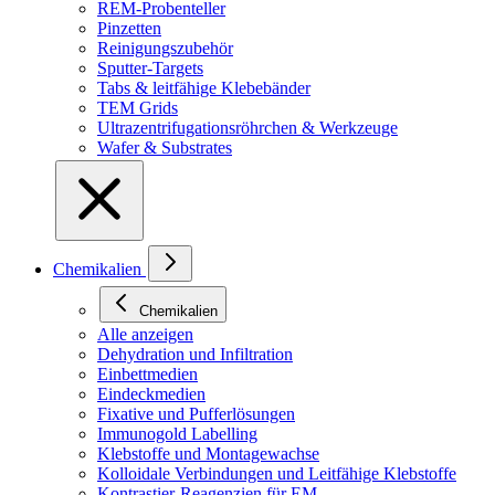
REM-Probenteller
Pinzetten
Reinigungszubehör
Sputter-Targets
Tabs & leitfähige Klebebänder
TEM Grids
Ultrazentrifugationsröhrchen & Werkzeuge
Wafer & Substrates
Chemikalien
Chemikalien
Alle anzeigen
Dehydration und Infiltration
Einbettmedien
Eindeckmedien
Fixative und Pufferlösungen
Immunogold Labelling
Klebstoffe und Montagewachse
Kolloidale Verbindungen und Leitfähige Klebstoffe
Kontrastier-Reagenzien für EM