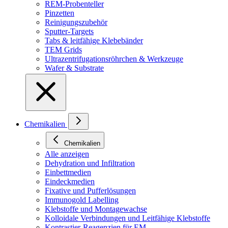
REM-Probenteller
Pinzetten
Reinigungszubehör
Sputter-Targets
Tabs & leitfähige Klebebänder
TEM Grids
Ultrazentrifugationsröhrchen & Werkzeuge
Wafer & Substrate
Chemikalien
Chemikalien
Alle anzeigen
Dehydration und Infiltration
Einbettmedien
Eindeckmedien
Fixative und Pufferlösungen
Immunogold Labelling
Klebstoffe und Montagewachse
Kolloidale Verbindungen und Leitfähige Klebstoffe
Kontrastier-Reagenzien für EM