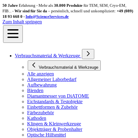
50 Jahre
Erfahrung - Mehr als
30.000 Produkte
für TEM, SEM, Cryo-EM,
FIB... -
Wir sind für Sie da
– persönlich, schnell und unkompliziert:
+49 (089)
18 93 668 0 -
Info@ScienceServices.de
Zum Inhalt springen
Verbrauchsmaterial & Werkzeuge
Verbrauchsmaterial & Werkzeuge
Alle anzeigen
Allgemeiner Laborbedarf
Aufbewahrung
Blenden
Diamantmesser von DiATOME
Eichstandards & Testobjekte
Einbettformen & Zubehör
Färbezubehör
Kathoden
Klingen & Kleinwerkzeuge
Objektträger & Probenhalter
Optische Hilfsmittel