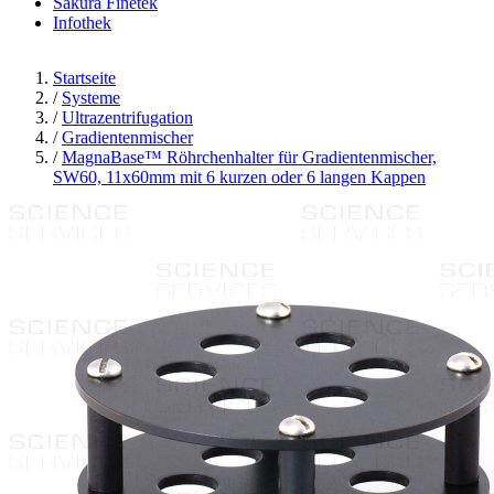
Sakura Finetek
Infothek
Startseite
/
Systeme
/
Ultrazentrifugation
/
Gradientenmischer
/
MagnaBase™ Röhrchenhalter für Gradientenmischer,
SW60, 11x60mm mit 6 kurzen oder 6 langen Kappen