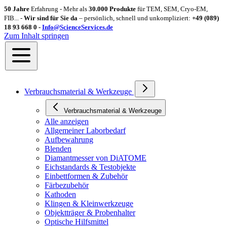
50 Jahre
Erfahrung - Mehr als
30.000 Produkte
für TEM, SEM, Cryo-EM,
FIB... -
Wir sind für Sie da
– persönlich, schnell und unkompliziert:
+49 (089)
18 93 668 0 -
Info@ScienceServices.de
Zum Inhalt springen
Verbrauchsmaterial & Werkzeuge
Verbrauchsmaterial & Werkzeuge
Alle anzeigen
Allgemeiner Laborbedarf
Aufbewahrung
Blenden
Diamantmesser von DiATOME
Eichstandards & Testobjekte
Einbettformen & Zubehör
Färbezubehör
Kathoden
Klingen & Kleinwerkzeuge
Objektträger & Probenhalter
Optische Hilfsmittel