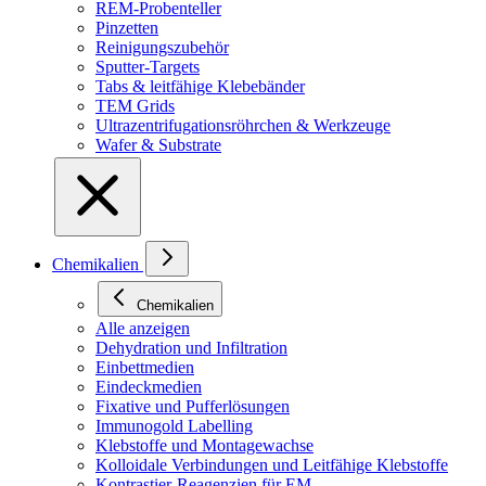
REM-Probenteller
Pinzetten
Reinigungszubehör
Sputter-Targets
Tabs & leitfähige Klebebänder
TEM Grids
Ultrazentrifugationsröhrchen & Werkzeuge
Wafer & Substrate
Chemikalien
Chemikalien
Alle anzeigen
Dehydration und Infiltration
Einbettmedien
Eindeckmedien
Fixative und Pufferlösungen
Immunogold Labelling
Klebstoffe und Montagewachse
Kolloidale Verbindungen und Leitfähige Klebstoffe
Kontrastier-Reagenzien für EM