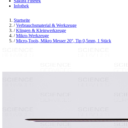
Sakura Finetek
Infothek
Startseite
/
Verbrauchsmaterial & Werkzeuge
/
Klingen & Kleinwerkzeuge
/
Mikro-Werkzeuge
/
Micro-Tools, Mikro Messer 20°, Tip 0,5mm, 1 Stück