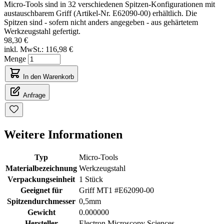
Micro-Tools sind in 32 verschiedenen Spitzen-Konfigurationen mit
austauschbarem Griff (Artikel-Nr. E62090-00) erhältlich. Die
Spitzen sind - sofern nicht anders angegeben - aus gehärtetem
Werkzeugstahl gefertigt.
98,30 €
inkl. MwSt.:
116,98 €
Menge
In den Warenkorb
Anfrage
Weitere Informationen
Typ
Micro-Tools
Materialbezeichnung
Werkzeugstahl
Verpackungseinheit
1 Stück
Geeignet für
Griff MT1 #E62090-00
Spitzendurchmesser
0,5mm
Gewicht
0.000000
Hersteller
Electron Microscopy Sciences