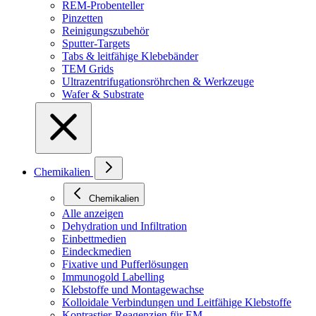
REM-Probenteller
Pinzetten
Reinigungszubehör
Sputter-Targets
Tabs & leitfähige Klebebänder
TEM Grids
Ultrazentrifugationsröhrchen & Werkzeuge
Wafer & Substrate
Chemikalien
Chemikalien
Alle anzeigen
Dehydration und Infiltration
Einbettmedien
Eindeckmedien
Fixative und Pufferlösungen
Immunogold Labelling
Klebstoffe und Montagewachse
Kolloidale Verbindungen und Leitfähige Klebstoffe
Kontrastier-Reagenzien für EM