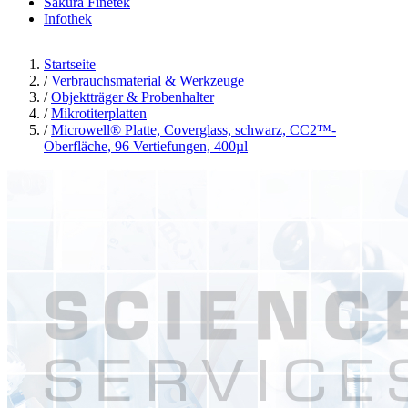
Sakura Finetek
Infothek
Startseite
/
Verbrauchsmaterial & Werkzeuge
/
Objektträger & Probenhalter
/
Mikrotiterplatten
/
Microwell® Platte, Coverglass, schwarz, CC2™-
Oberfläche, 96 Vertiefungen, 400µl