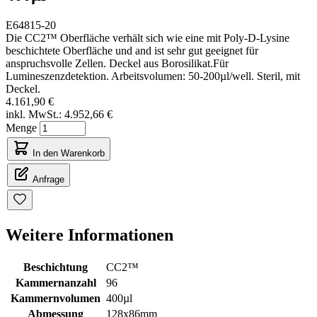
E64815-20
Die CC2™ Oberfläche verhält sich wie eine mit Poly-D-Lysine
beschichtete Oberfläche und and ist sehr gut geeignet für
anspruchsvolle Zellen. Deckel aus Borosilikat.Für
Lumineszenzdetektion. Arbeitsvolumen: 50-200µl/well. Steril, mit
Deckel.
4.161,90 €
inkl. MwSt.:
4.952,66 €
Menge
In den Warenkorb
Anfrage
Weitere Informationen
Beschichtung
CC2™
Kammernanzahl
96
Kammernvolumen
400µl
Abmessung
128x86mm