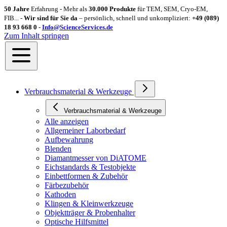
50 Jahre
Erfahrung - Mehr als
30.000 Produkte
für TEM, SEM, Cryo-EM,
FIB... -
Wir sind für Sie da
– persönlich, schnell und unkompliziert:
+49 (089)
18 93 668 0 -
Info@ScienceServices.de
Zum Inhalt springen
Verbrauchsmaterial & Werkzeuge
Verbrauchsmaterial & Werkzeuge
Alle anzeigen
Allgemeiner Laborbedarf
Aufbewahrung
Blenden
Diamantmesser von DiATOME
Eichstandards & Testobjekte
Einbettformen & Zubehör
Färbezubehör
Kathoden
Klingen & Kleinwerkzeuge
Objektträger & Probenhalter
Optische Hilfsmittel