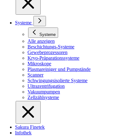
Systeme
Systeme
Alle anzeigen
Beschichtungs-Systeme
Gewebeprozessoren
Kryo-Präparationssysteme
Mikroskope
Plasmareiniger und Pumpstände
Scanner
Schwingungsisolierte Systeme
Ultrazentrifugation
Vakuumpumpen
Zellzählsysteme
Sakura Finetek
Infothek