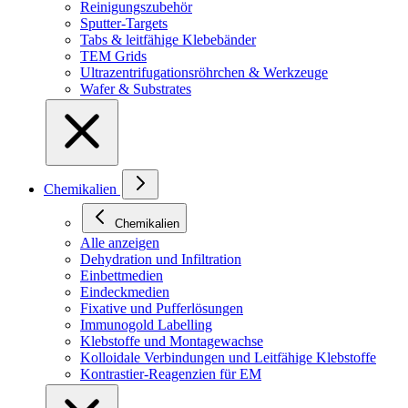
Reinigungszubehör
Sputter-Targets
Tabs & leitfähige Klebebänder
TEM Grids
Ultrazentrifugationsröhrchen & Werkzeuge
Wafer & Substrates
Chemikalien
Chemikalien
Alle anzeigen
Dehydration und Infiltration
Einbettmedien
Eindeckmedien
Fixative und Pufferlösungen
Immunogold Labelling
Klebstoffe und Montagewachse
Kolloidale Verbindungen und Leitfähige Klebstoffe
Kontrastier-Reagenzien für EM