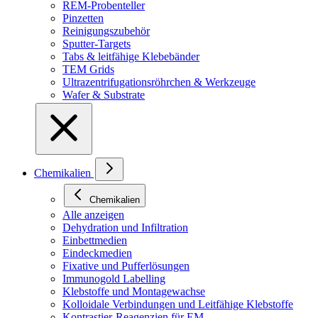
REM-Probenteller
Pinzetten
Reinigungszubehör
Sputter-Targets
Tabs & leitfähige Klebebänder
TEM Grids
Ultrazentrifugationsröhrchen & Werkzeuge
Wafer & Substrate
Chemikalien
Chemikalien
Alle anzeigen
Dehydration und Infiltration
Einbettmedien
Eindeckmedien
Fixative und Pufferlösungen
Immunogold Labelling
Klebstoffe und Montagewachse
Kolloidale Verbindungen und Leitfähige Klebstoffe
Kontrastier-Reagenzien für EM