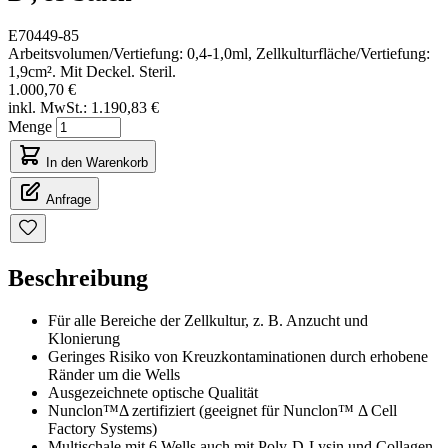
E70449-85
Arbeitsvolumen/Vertiefung: 0,4-1,0ml, Zellkulturfläche/Vertiefung:
1,9cm². Mit Deckel. Steril.
1.000,70 €
inkl. MwSt.:
1.190,83 €
Menge
In den Warenkorb
Anfrage
Beschreibung
Für alle Bereiche der Zellkultur, z. B. Anzucht und
Klonierung
Geringes Risiko von Kreuzkontaminationen durch erhobene
Ränder um die Wells
Ausgezeichnete optische Qualität
Nunclon™Δ zertifiziert (geeignet für Nunclon™ Δ Cell
Factory Systems)
Multischale mit 6 Wells auch mit Poly-D-Lysin und Collagen