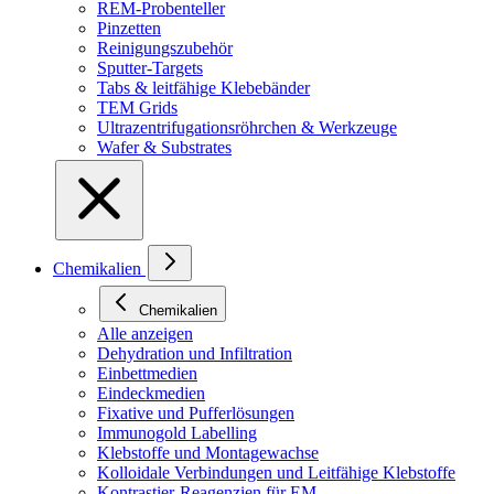
REM-Probenteller
Pinzetten
Reinigungszubehör
Sputter-Targets
Tabs & leitfähige Klebebänder
TEM Grids
Ultrazentrifugationsröhrchen & Werkzeuge
Wafer & Substrates
Chemikalien
Chemikalien
Alle anzeigen
Dehydration und Infiltration
Einbettmedien
Eindeckmedien
Fixative und Pufferlösungen
Immunogold Labelling
Klebstoffe und Montagewachse
Kolloidale Verbindungen und Leitfähige Klebstoffe
Kontrastier-Reagenzien für EM