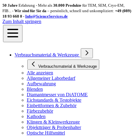
50 Jahre
Erfahrung - Mehr als
30.000 Produkte
für TEM, SEM, Cryo-EM,
FIB... -
Wir sind für Sie da
– persönlich, schnell und unkompliziert:
+49 (089)
18 93 668 0 -
Info@ScienceServices.de
Zum Inhalt springen
Verbrauchsmaterial & Werkzeuge
Verbrauchsmaterial & Werkzeuge
Alle anzeigen
Allgemeiner Laborbedarf
Aufbewahrung
Blenden
Diamantmesser von DiATOME
Eichstandards & Testobjekte
Einbettformen & Zubehör
Färbezubehör
Kathoden
Klingen & Kleinwerkzeuge
Objektträger & Probenhalter
Optische Hilfsmittel