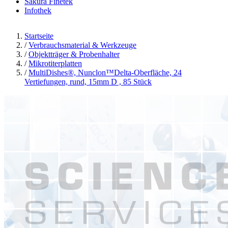
Sakura Finetek
Infothek
Startseite
/
Verbrauchsmaterial & Werkzeuge
/
Objektträger & Probenhalter
/
Mikrotiterplatten
/
MultiDishes®, Nunclon™Delta-Oberfläche, 24
Vertiefungen, rund, 15mm D , 85 Stück