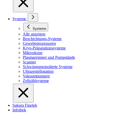
Systeme
Systeme
Alle anzeigen
Beschichtungs-Systeme
Gewebeprozessoren
Kryo-Präparationssysteme
Mikroskope
Plasmareiniger und Pumpstände
Scanner
Schwingungsisolierte Systeme
Ultrazentrifugation
Vakuumpumpen
Zellzählsysteme
Sakura Finetek
Infothek