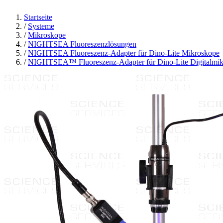
Startseite
/
Systeme
/
Mikroskope
/
NIGHTSEA Fluoreszenzlösungen
/
NIGHTSEA Fluoreszenz-Adapter für Dino-Lite Mikroskope
/
NIGHTSEA™ Fluoreszenz-Adapter für Dino-Lite Digitalmikro