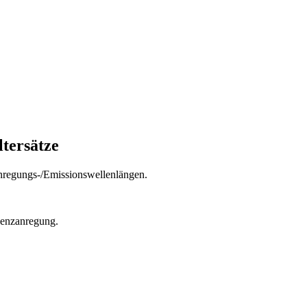
tersätze
nregungs-/Emissionswellenlängen.
zenzanregung.