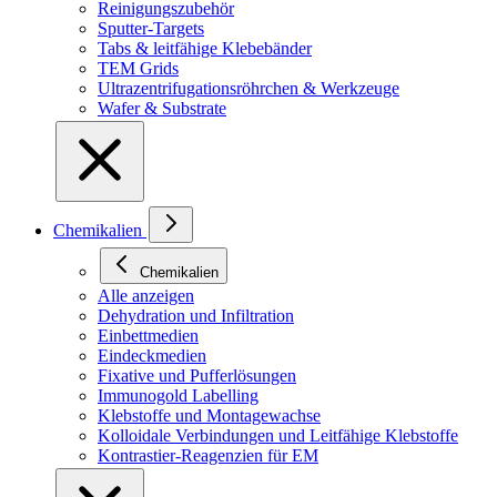
Reinigungszubehör
Sputter-Targets
Tabs & leitfähige Klebebänder
TEM Grids
Ultrazentrifugationsröhrchen & Werkzeuge
Wafer & Substrate
Chemikalien
Chemikalien
Alle anzeigen
Dehydration und Infiltration
Einbettmedien
Eindeckmedien
Fixative und Pufferlösungen
Immunogold Labelling
Klebstoffe und Montagewachse
Kolloidale Verbindungen und Leitfähige Klebstoffe
Kontrastier-Reagenzien für EM