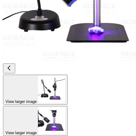
View larger image
View larger image